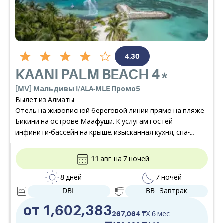
4.30
KAANI PALM BEACH
4*
[MV] Мальдивы I/ALA-MLE Промо5
Вылет из Алматы
Отель на живописной береговой линии прямо на пляже
Бикини на острове Маафуши. К услугам гостей
инфинити-бассейн на крыше, изысканная кухня, спа-
салон, тренажёрный зал и бесплатный Wi-Fi.
11 авг. на 7 ночей
8 дней
7 ночей
DBL
BB - Завтрак
от 1,602,383
267,064 ₸
X 6 мес