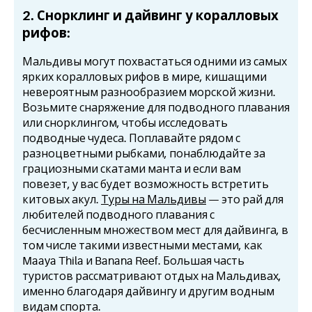
2. Снорклинг и дайвинг у коралловых
рифов:
Мальдивы могут похвастаться одними из самых
ярких коралловых рифов в мире, кишащими
невероятным разнообразием морской жизни.
Возьмите снаряжение для подводного плавания
или снорклингом, чтобы исследовать
подводные чудеса. Поплавайте рядом с
разноцветными рыбками, понаблюдайте за
грациозными скатами манта и если вам
повезет, у вас будет возможность встретить
китовых акул.
Туры на Мальдивы
— это рай для
любителей подводного плавания с
бесчисленным множеством мест для дайвинга, в
том числе такими известными местами, как
Maaya Thila и Banana Reef. Большая часть
туристов рассматривают отдых на Мальдивах,
именно благодаря дайвингу и другим водным
видам спорта.