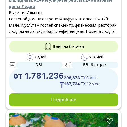
Мальдивы: ALA Регулярные рейсы KZ+0 Базовые
цены-Лодка
Вылет из Алматы
Гостевой дом на острове Маафуши атолла Южный
Мале. К услугам гостей спа-центр, фитнес-зал, ресторан
с видом на лагуну и бар, конференц-зал. Номера с видом
на океан располагают собственным балконом,
кондиционером, сейфом, мини-баром и телевизором. В
8 авг. на 6 ночей
окрестностях популярны сноркелинг, дайвинг и
велоспорт.
7 дней
6 ночей
DBL
BB - Завтрак
от 1,781,236
296,873 ₸
X 6 мес
₸
167,734 ₸
X 12 мес
Подробнее