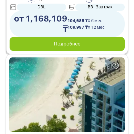
DBL
BB - Завтрак
от 1,168,109
194,685 ₸
X 6 мес
₸
109,997 ₸
X 12 мес
Подробнее