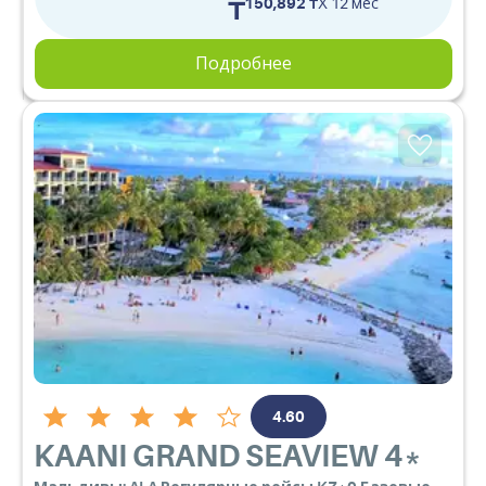
₸
150,892 ₸
X 12 мес
Подробнее
4.60
KAANI GRAND SEAVIEW
4*