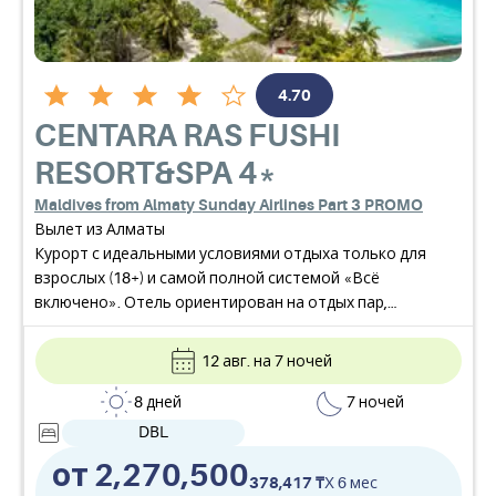
4.70
CENTARA RAS FUSHI
RESORT&SPA
4*
Maldives from Almaty Sunday Airlines Part 3 PROMO
Вылет из Алматы
Курорт с идеальными условиями отдыха только для
взрослых (18+) и самой полной системой «Всё
включено». Отель ориентирован на отдых пар,
молодожёнов, одиноких путешественников и
небольших групп. Сервис высокого уровня и широкий
12 авг. на 7 ночей
выбор возможностей для активного отдыха и
развлекательные вечерние программы делает этот
8 дней
7 ночей
курорт настоящим раем для тех, кто ищет уединения и
DBL
безмятежности в тропиках.
от 2,270,500
378,417 ₸
X 6 мес