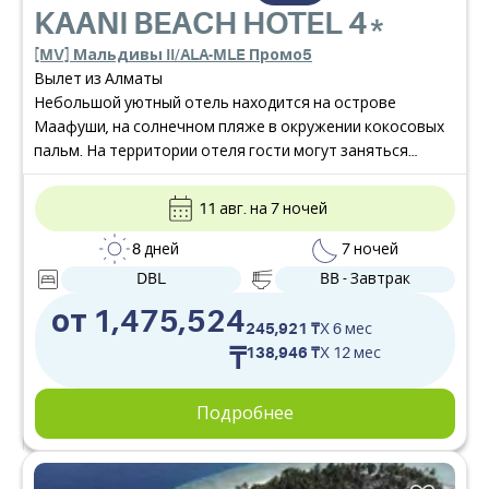
KAANI BEACH HOTEL
4*
[MV] Мальдивы II/ALA-MLE Промо5
Вылет из Алматы
Небольшой уютный отель находится на острове
Маафуши, на солнечном пляже в окружении кокосовых
пальм. На территории отеля гости могут заняться
дайвингом и сноркелингом, устраивать пикники на
островах и наблюдать за дельфинами. В этом
11 авг. на 7 ночей
небольшом отеле, удачно расположенном рядом с
пляжем, гостей ждет комфортное размещение в
8 дней
7 ночей
номерах с балконом и бесплатным Wi-Fi, терраса с
DBL
BB - Завтрак
шезлонгами, ресторан и бар.
от 1,475,524
245,921 ₸
X 6 мес
₸
138,946 ₸
X 12 мес
Подробнее