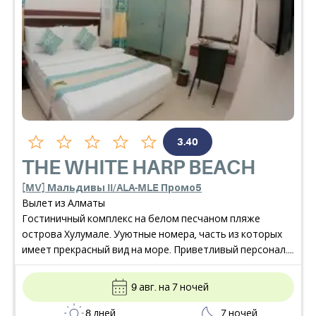
3.40
THE WHITE HARP BEACH
[MV] Мальдивы II/ALA-MLE Промо5
Вылет из Алматы
Гостиничный комплекс на белом песчаном пляже
острова Хулумале. Ууютные номера, часть из которых
имеет прекрасный вид на море. Приветливый персонал.
Предлагается завтрак.
9 авг. на 7 ночей
8 дней
7 ночей