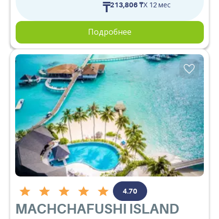
₸
213,806 ₸
X 12 мес
Подробнее
4.70
MACHCHAFUSHI ISLAND