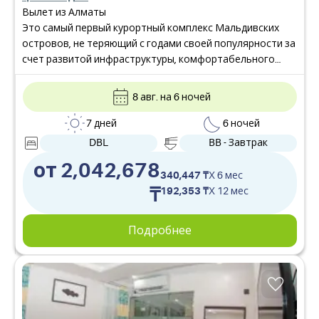
Вылет из Алматы
Это самый первый курортный комплекс Мальдивских
островов, не теряющий с годами своей популярности за
счет развитой инфраструктуры, комфортабельного
размещения, отличного обслуживания и разнообразной
кухни. Расположен на острове Вихаманафуши в атолле
8 авг. на 6 ночей
Северный Мале, всего в 10 минутах езды на скоростном
катере от международного аэропорта г. Мале.
7 дней
6 ночей
Подходит для семейного отдыха и занятий снорклингом,
DBL
BB - Завтрак
для корпоративных и деловых поездок.
от 2,042,678
340,447 ₸
X 6 мес
₸
192,353 ₸
X 12 мес
Подробнее