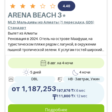
4.40
ARENA BEACH
3*
MLD: Мальдивы из Алматы (1 пересадка, GDS)
Стандарт
Вылет из Алматы
Реновация в 2024. Отель на острове Маафуши, на
туристическом пляже рядом с лагуной, в окружении
пышной тропической зелени. К услугам гостей широкий
выбор роскошных и просторных номеров с видом на
бирюзовые воды, ресторан, открытый бассейн, SPA-
8 авг. на 4 ночи
центр, центр водных видов спорта и дайвинг центр.
5 дней
4 ночи
DBL
HB - Завтрак, Ужин
от 1,187,253
197,876 ₸
X 6 мес
₸
111,800 ₸
X 12 мес
Подробнее