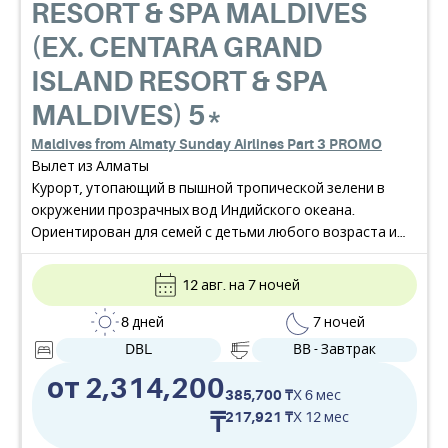
RESORT & SPA MALDIVES
(EX. CENTARA GRAND
ISLAND RESORT & SPA
MALDIVES)
5*
Maldives from Almaty Sunday Airlines Part 3 PROMO
Вылет из Алматы
Курорт, утопающий в пышной тропической зелени в
окружении прозрачных вод Индийского океана.
Ориентирован для семей с детьми любого возраста и
пар. Сервис премиум-класса и широкий выбор
возможностей для активного отдыха. Один из немногих
12 авг. на 7 ночей
отелей, где семьям с детьми разрешено размещение на
водных виллах.
8 дней
7 ночей
DBL
BB - Завтрак
от 2,314,200
385,700 ₸
X 6 мес
₸
217,921 ₸
X 12 мес