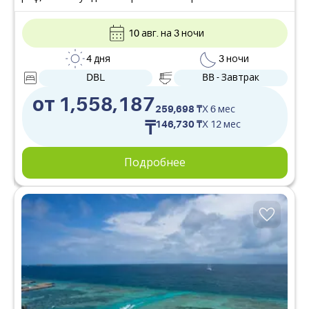
дайвинга и снорклинга. А по вечерам в отеле
устраивают развлекательные мероприятия. Отлично
10 авг. на 3 ночи
подойдёт для отдыха вдвоём или компанией.
4 дня
3 ночи
DBL
BB - Завтрак
от 1,558,187
259,698 ₸
X 6 мес
₸
146,730 ₸
X 12 мес
Подробнее