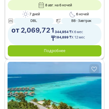
SPA-центр и круглосуточный тренажерный зал. Есть
8 авг. на 6 ночей
беговая дорожка вокруг острова. Отличные условия
для дайвинга и серфинга.
7 дней
6 ночей
DBL
BB - Завтрак
от 2,069,721
344,954 ₸
X 6 мес
₸
194,899 ₸
X 12 мес
Подробнее