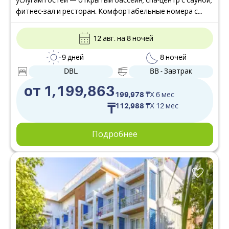
услугам гостей — открытый бассейн, спа-центр с сауной,
фитнес-зал и ресторан. Комфортабельные номера с
кондиционером, мини-баром и ванной комнатой с
тропическим душем.
12 авг. на 8 ночей
9 дней
8 ночей
DBL
BB - Завтрак
от 1,199,863
199,978 ₸
X 6 мес
₸
112,988 ₸
X 12 мес
Подробнее