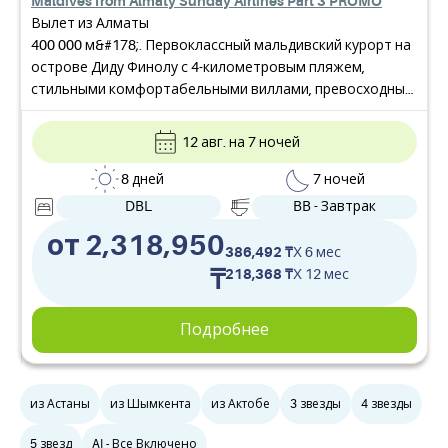
Maldives from Almaty Sunday Airlines Part 3 PROMO
Вылет из Алматы
400 000 м&#178;. Первоклассный мальдивский курорт на
острове Диду Финолу с 4-километровым пляжем,
стильными комфортабельными виллами, превосходным
обслуживанием и развитой инфраструктурой. Отлично
подойдет и для романтического путешествия, и для
12 авг. на 7 ночей
отдыха с детьми.
8 дней
7 ночей
DBL
BB - Завтрак
от 2,318,950
386,492 ₸
X 6 мес
₸
218,368 ₸
X 12 мес
Подробнее
из Астаны
из Шымкента
из Актобе
3 звезды
4 звезды
5 звезд
AI - Все Включено