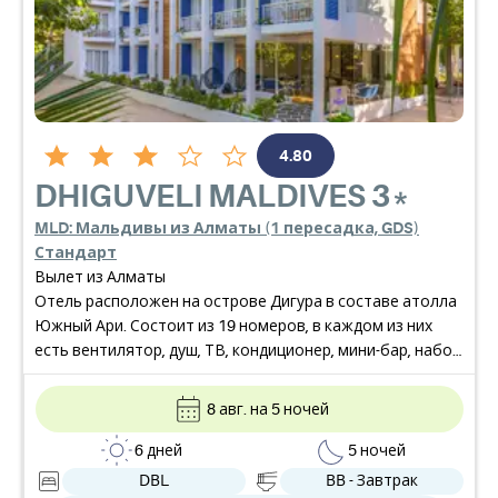
4.80
DHIGUVELI MALDIVES
3*
MLD: Мальдивы из Алматы (1 пересадка, GDS)
Стандарт
Вылет из Алматы
Отель расположен на острове Дигура в составе атолла
Южный Ари. Состоит из 19 номеров, в каждом из них
есть вентилятор, душ, ТВ, кондиционер, мини-бар, набор
для чая и кофе. К услугам гостей ресторан, общий
лаундж и сад. В отеле доступен Wi-Fi.
8 авг. на 5 ночей
6 дней
5 ночей
DBL
BB - Завтрак