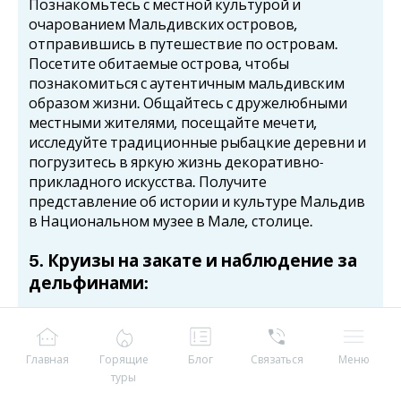
Познакомьтесь с местной культурой и
очарованием Мальдивских островов,
отправившись в путешествие по островам.
Посетите обитаемые острова, чтобы
познакомиться с аутентичным мальдивским
образом жизни. Общайтесь с дружелюбными
местными жителями, посещайте мечети,
исследуйте традиционные рыбацкие деревни и
погрузитесь в яркую жизнь декоративно-
прикладного искусства. Получите
представление об истории и культуре Мальдив
в Национальном музее в Мале, столице.
5. Круизы на закате и наблюдение за
дельфинами:
Насладитесь волшебными закатами
Мальдивских островов в круизе на закате.
Наблюдайте, как золотые оттенки окрашивают
Главная
Горящие
Блог
Связаться
Меню
небо, пока вы плывете по спокойным водам.
туры
Следите за игривыми дельфинами, так как на