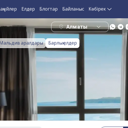
ақ үйлер
Елдер
Блогтар
Байланыс
Көбірек
Алматы
Мальдив аралдары
Барлық елдер