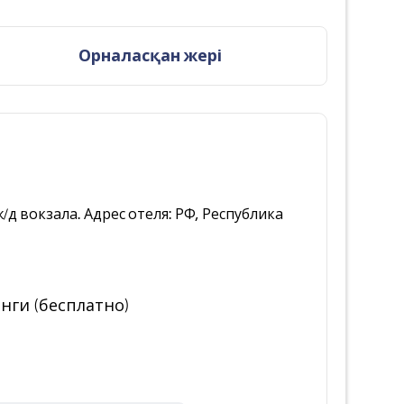
Орналасқан жері
ж/д вокзала. Адрес отеля: РФ, Республика
нги (бесплатно)