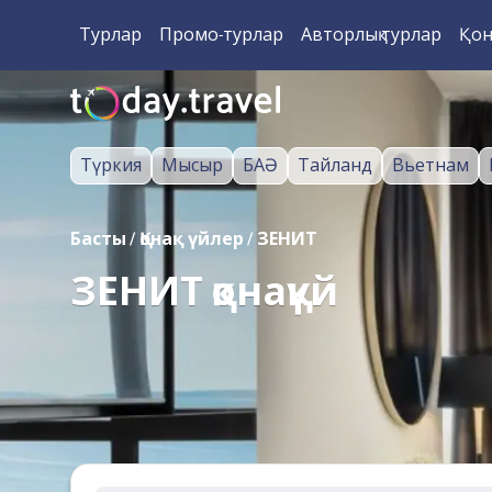
Турлар
Промо-турлар
Авторлық турлар
Қон
Түркия
Мысыр
БАӘ
Тайланд
Вьетнам
Басты
/
Қонақ үйлер
/
ЗЕНИТ
ЗЕНИТ қонақүй