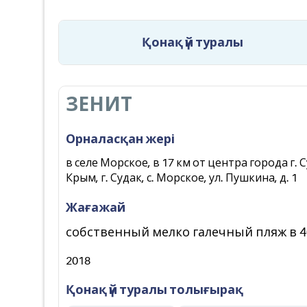
Қонақ үй туралы
ЗЕНИТ
Орналасқан жері
в селе Морское, в 17 км от центра города г. 
Крым, г. Судак, с. Морское, ул. Пушкина, д. 1
Жағажай
собственный мелко галечный пляж в 40
2018
Қонақ үй туралы толығырақ