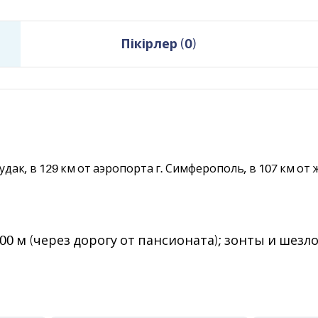
Пікірлер
(
0
)
Судак, в 129 км от аэропорта г. Симферополь, в 107 км от 
0 м (через дорогу от пансионата); зонты и шезло