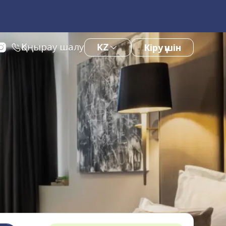
Қоңырау шалу
KZ
Кіру үшін