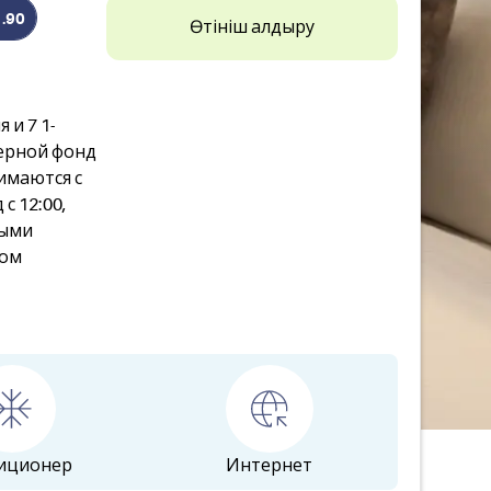
1.90
Өтініш қалдыру
 и 7 1-
ерной фонд
имаются с
с 12:00,
ными
ном
иционер
Интернет