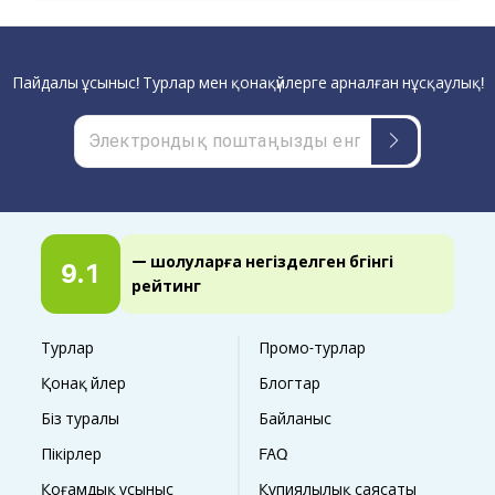
Пайдалы ұсыныс! Турлар мен қонақүйлерге арналған нұсқаулық!
— шолуларға негізделген бүгінгі
9.1
рейтинг
Турлар
Промо-турлар
Қонақ үйлер
Блогтар
Біз туралы
Байланыс
Пікірлер
FAQ
Қоғамдық ұсыныс
Құпиялылық саясаты