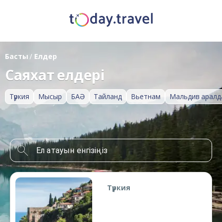
Басты
/
Елдер
Саяхат елдері
Түркия
Мысыр
БАӘ
Тайланд
Вьетнам
Мальдив аралд
Түркия