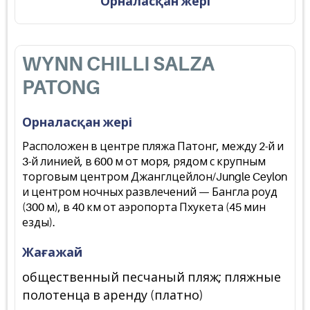
Орналасқан жері
WYNN CHILLI SALZA
PATONG
Орналасқан жері
Расположен в центре пляжа Патонг, между 2-й и
3-й линией, в 600 м от моря, рядом с крупным
торговым центром Джанглцейлон/Jungle Ceylon
и центром ночных развлечений — Бангла роуд
(300 м), в 40 км от аэропорта Пхукета (45 мин
езды).
Жағажай
общественный песчаный пляж; пляжные
полотенца в аренду (платно)