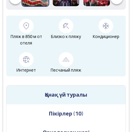
Пляж в 850 м от
Близко к пляжу
Кондиционер
отеля
Интернет
Песчаный пляж
Қонақ үй туралы
Пікірлер
(
10
)