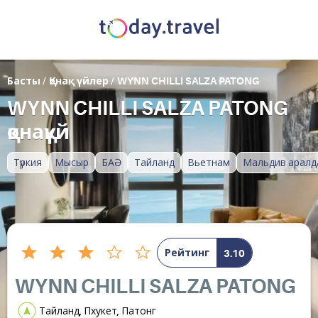
Басты
/
Қонақ үйлер
/
WYNN CHILLI SALZA PATONG
WYNN CHILLI SALZA PATONG
қонақүй
Түркия
Мысыр
БАӘ
Тайланд
Вьетнам
Мальдив аралд
Рейтинг
3.10
WYNN CHILLI SALZA PATONG
Тайланд, Пхукет, Патонг