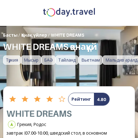
Басты
/
Қонақ үйлер
/
WHITE DREAMS
WHITE DREAMS қонақүй
Түркия
Мысыр
БАӘ
Тайланд
Вьетнам
Мальдив аралд
Рейтинг
4.80
WHITE DREAMS
Грекия, Родос
завтрак (07.00-10.00, шведский стол, в основном