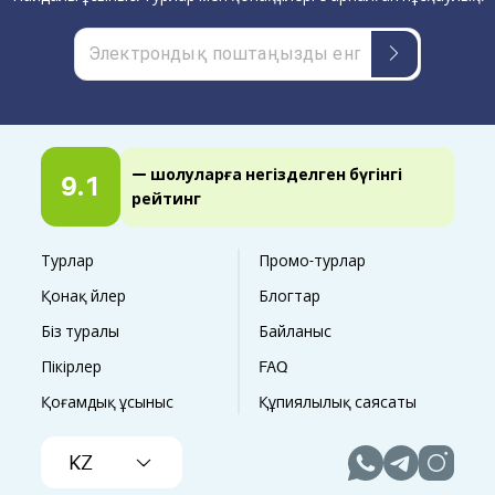
— шолуларға негізделген бүгінгі
9.1
рейтинг
Турлар
Промо-турлар
Қонақ үйлер
Блогтар
Біз туралы
Байланыс
Пікірлер
FAQ
Қоғамдық ұсыныс
Құпиялылық саясаты
KZ