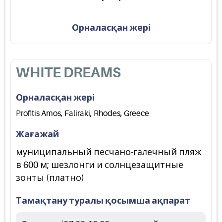
Орналасқан жері
WHITE DREAMS
Орналасқан жері
Profitis Amos, Faliraki, Rhodes, Greece
Жағажай
муниципальный песчано-галечный пляж
в 600 м; шезлонги и солнцезащитные
зонты (платно)
Тамақтану туралы қосымша ақпарат