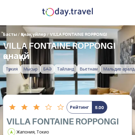
Басты
/
Қонақ үйлер
/
VILLA FONTAINE ROPPONGI
VILLA FONTAINE ROPPONGI
қонақүй
Түркия
Мысыр
БАӘ
Тайланд
Вьетнам
Мальдив аралд
Рейтинг
5.00
VILLA FONTAINE ROPPONGI
Жапония, Токио