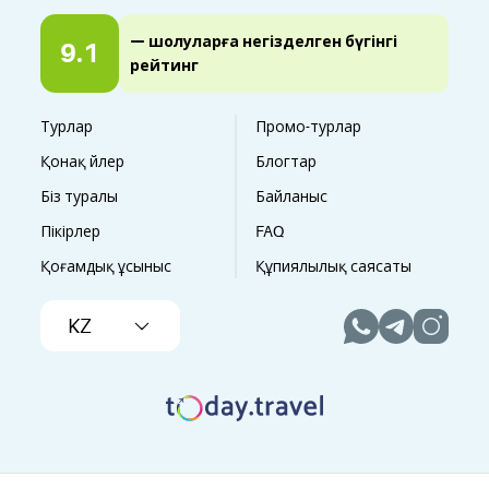
— шолуларға негізделген бүгінгі
9.1
рейтинг
Турлар
Промо-турлар
Қонақ үйлер
Блогтар
Біз туралы
Байланыс
Пікірлер
FAQ
Қоғамдық ұсыныс
Құпиялылық саясаты
KZ