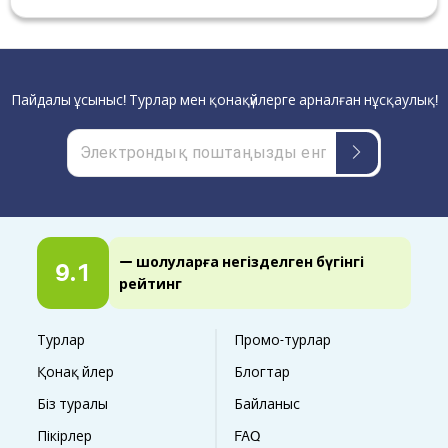
Пайдалы ұсыныс! Турлар мен қонақүйлерге арналған нұсқаулық!
— шолуларға негізделген бүгінгі
9.1
рейтинг
Турлар
Промо-турлар
Қонақ үйлер
Блогтар
Біз туралы
Байланыс
Пікірлер
FAQ