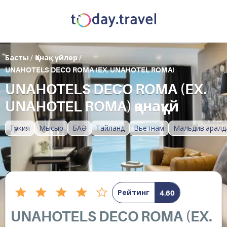
Басты
/
Қонақ үйлер
/
UNAHOTELS DECO ROMA (EX. UNAHOTEL ROMA)
UNAHOTELS DECO ROMA (EX.
UNAHOTEL ROMA) қонақүй
Түркия
Мысыр
БАӘ
Тайланд
Вьетнам
Мальдив аралд
Рейтинг
4.60
UNAHOTELS DECO ROMA (EX.