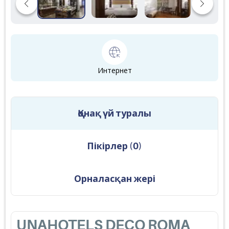
Интернет
Қонақ үй туралы
Пікірлер
(
0
)
Орналасқан жері
UNAHOTELS DECO ROMA