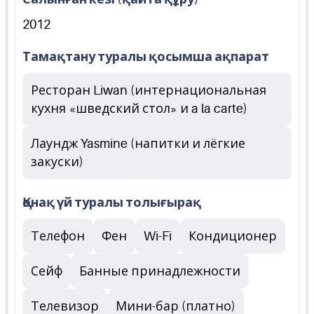
2012
Тамақтану туралы қосымша ақпарат
Ресторан Liwan (интернациональная
кухня «шведский стол» и a la carte)
Лаундж Yasmine (напитки и лёгкие
закуски)
Қонақ үй туралы толығырақ
Телефон
Фен
Wi-Fi
Кондиционер
Сейф
Банные принадлежности
Телевизор
Мини-бар (платно)