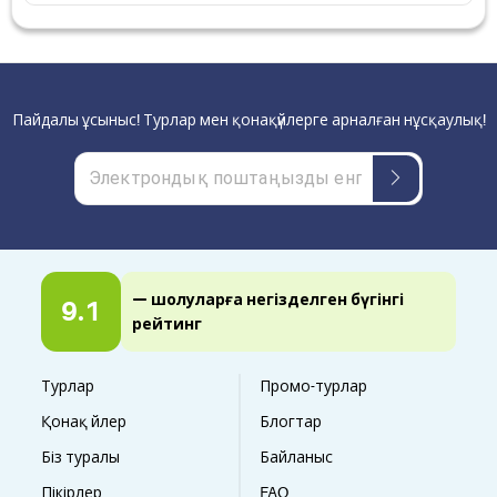
Пайдалы ұсыныс! Турлар мен қонақүйлерге арналған нұсқаулық!
— шолуларға негізделген бүгінгі
9.1
рейтинг
Турлар
Промо-турлар
Қонақ үйлер
Блогтар
Біз туралы
Байланыс
Пікірлер
FAQ