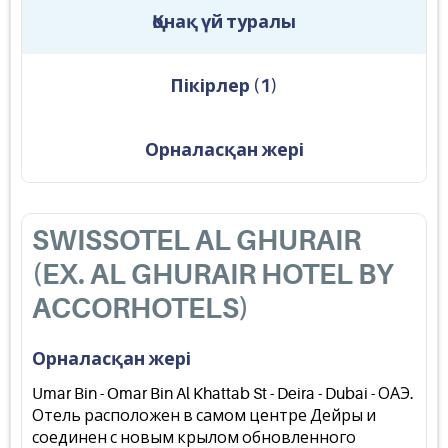
Қонақ үй туралы
Пікірлер
(
1
)
Орналасқан жері
SWISSOTEL AL GHURAIR
(EX. AL GHURAIR HOTEL BY
ACCORHOTELS)
Орналасқан жері
Umar Bin - Omar Bin Al Khattab St - Deira - Dubai - ОАЭ.
Отель расположен в самом центре Дейры и
соединен с новым крылом обновленного