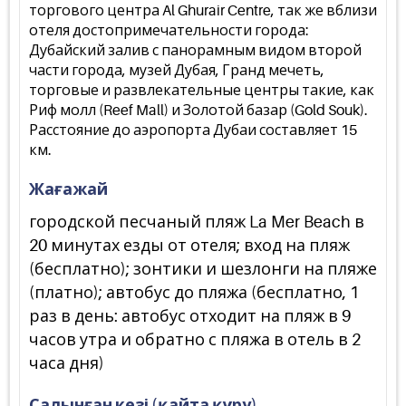
торгового центра Al Ghurair Centre, так же вблизи
отеля достопримечательности города:
Дубайский залив с панорамным видом второй
части города, музей Дубая, Гранд мечеть,
торговые и развлекательные центры такие, как
Риф молл (Reef Mall) и Золотой базар (Gold Souk).
Расстояние до аэропорта Дубаи составляет 15
км.
Жағажай
городской песчаный пляж La Mer Beach в
20 минутах езды от отеля; вход на пляж
(бесплатно); зонтики и шезлонги на пляже
(платно); автобус до пляжа (бесплатно, 1
раз в день: автобус отходит на пляж в 9
часов утра и обратно с пляжа в отель в 2
часа дня)
Салынған кезі (қайта құру)