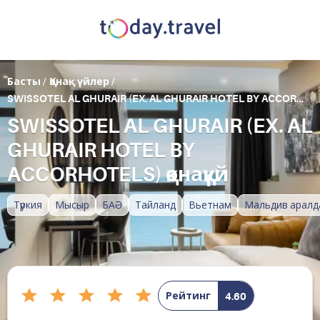
Басты
/
Қонақ үйлер
/
SWISSOTEL AL GHURAIR (EX. AL GHURAIR HOTEL BY ACCORHOTELS)
SWISSOTEL AL GHURAIR (EX. AL
GHURAIR HOTEL BY
ACCORHOTELS) қонақүй
Түркия
Мысыр
БАӘ
Тайланд
Вьетнам
Мальдив аралд
Рейтинг
4.60