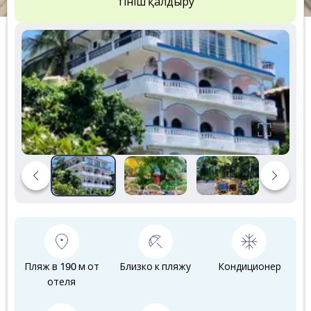
Өтініш қалдыру
Пляж в 190 м от
Близко к пляжу
Кондиционер
отеля