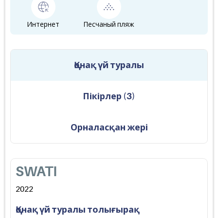
Интернет
Песчаный пляж
Қонақ үй туралы
Пікірлер
(
3
)
Орналасқан жері
SWATI
2022
Қонақ үй туралы толығырақ