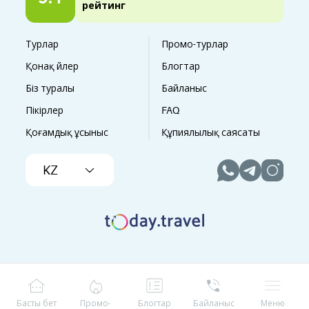
рейтинг
Турлар
Промо-турлар
Қонақ үйлер
Блогтар
Біз туралы
Байланыс
Пікірлер
FAQ
Қоғамдық ұсыныс
Құпиялылық саясаты
KZ
Басты бет
Промо-
Блогтар
Байланыс
Меню