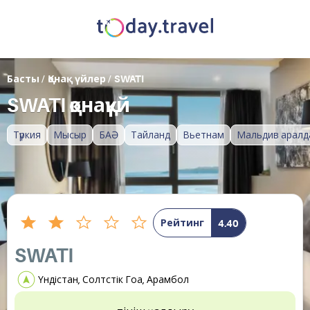
Басты
/
Қонақ үйлер
/
SWATI
SWATI қонақүй
Түркия
Мысыр
БАӘ
Тайланд
Вьетнам
Мальдив аралд
Рейтинг
4.40
SWATI
Үндістан, Солтүстік Гоа, Арамбол