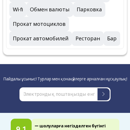
Wi-fi
Обмен валюты
Парковка
Прокат мотоциклов
Прокат автомобилей
Ресторан
Бар
Пайдалы ұсыныс! Турлар мен қонақүйлерге арналған нұсқаулық!
— шолуларға негізделген бүгінгі
9.1