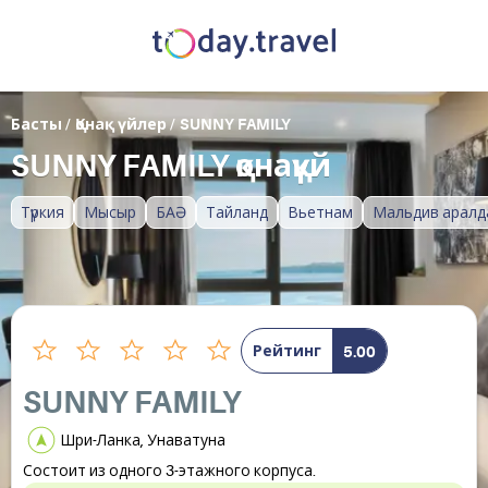
Басты
/
Қонақ үйлер
/
SUNNY FAMILY
SUNNY FAMILY қонақүй
Түркия
Мысыр
БАӘ
Тайланд
Вьетнам
Мальдив аралд
Рейтинг
5.00
SUNNY FAMILY
Шри-Ланка, Унаватуна
Состоит из одного 3-этажного корпуса.