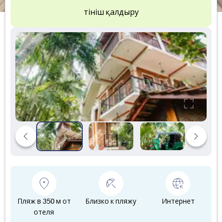
Өтініш қалдыру
Пляж в 350 м от
Близко к пляжу
Интернет
отеля