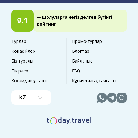
— шолуларға негізделген бүгінгі
9.1
рейтинг
Турлар
Промо-турлар
Қонақ үйлер
Блогтар
Біз туралы
Байланыс
Пікірлер
FAQ
Қоғамдық ұсыныс
Құпиялылық саясаты
KZ