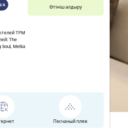
N/A
Өтініш қалдыру
 отелей TPM
лей: The
 Soul, Melka
тернет
Песчаный пляж