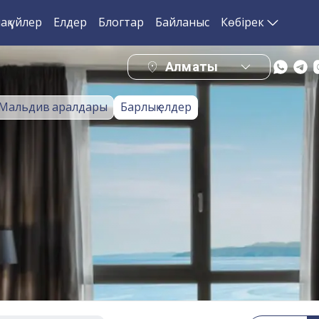
ақ үйлер
Елдер
Блогтар
Байланыс
Көбірек
Алматы
Мальдив аралдары
Барлық елдер