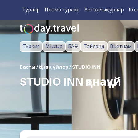
Турлар
Промо-турлар
Авторлық турлар
Қон
Түркия
Мысыр
БАӘ
Тайланд
Вьетнам
Басты
/
Қонақ үйлер
/
STUDIO INN
STUDIO INN қонақүй