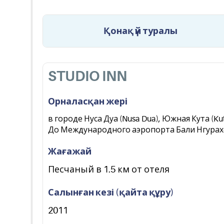
Қонақ үй туралы
STUDIO INN
Орналасқан жері
в городе Нуса Дуа (Nusa Dua), Южная Кута (Ku
До Международного аэропорта Бали Нгурах-Рай 
Жағажай
Песчаный в 1.5 км от отеля
Салынған кезі (қайта құру)
2011