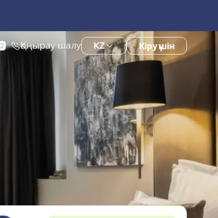
Қоңырау шалу
KZ
Кіру үшін