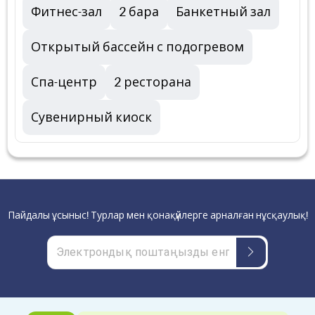
Фитнес-зал
2 бара
Банкетный зал
Открытый бассейн с подогревом
Спа-центр
2 ресторана
Сувенирный киоск
Пайдалы ұсыныс! Турлар мен қонақүйлерге арналған нұсқаулық!