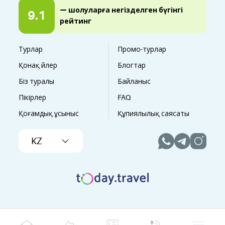
— шолуларға негізделген бүгінгі
9.1
рейтинг
Турлар
Промо-турлар
Қонақ үйлер
Блогтар
Біз туралы
Байланыс
Пікірлер
FAQ
Қоғамдық ұсыныс
Құпиялылық саясаты
KZ