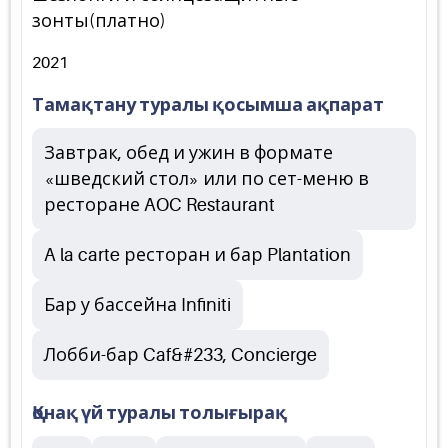
зонты(платно)
2021
Тамақтану туралы қосымша ақпарат
Завтрак, обед и ужин в формате
«шведский стол» или по сет-меню в
ресторане AOC Restaurant
A la carte ресторан и бар Plantation
Бар у бассейна Infiniti
Лобби-бар Caf&#233, Concierge
Қонақ үй туралы толығырақ