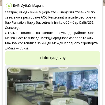
БАӘ, Дубай, Марина
завтрак, обед и ужин в формате «шведский стол» или по
сет-меню в ресторане AOC Restaurant; a la carte ресторан и
бар Plantation; бар у бассейна Infiniti; лобби-бар Caf&#233,
Concierge
Отель расположен на оживленной улице, в районе Dubai
Marina. Расстояние до Международного аэропорта Аль-
Мактум составляет 15 км, до Международного аэропорта
Дубаи — 35 км.
Өтініш қалдыру