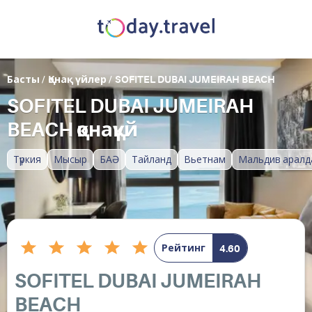
Басты
/
Қонақ үйлер
/
SOFITEL DUBAI JUMEIRAH BEACH
SOFITEL DUBAI JUMEIRAH
BEACH қонақүй
Түркия
Мысыр
БАӘ
Тайланд
Вьетнам
Мальдив аралд
Рейтинг
4.60
SOFITEL DUBAI JUMEIRAH
BEACH