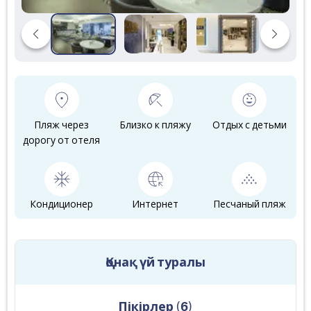
Пляж через
Близко к пляжу
Отдых с детьми
дорогу от отеля
Кондиционер
Интернет
Песчаный пляж
Қонақ үй туралы
Пікірлер
(
6
)