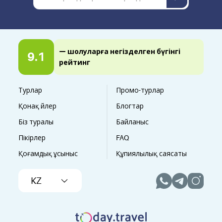
— шолуларға негізделген бүгінгі
9.1
рейтинг
Турлар
Промо-турлар
Қонақ үйлер
Блогтар
Біз туралы
Байланыс
Пікірлер
FAQ
Қоғамдық ұсыныс
Құпиялылық саясаты
KZ