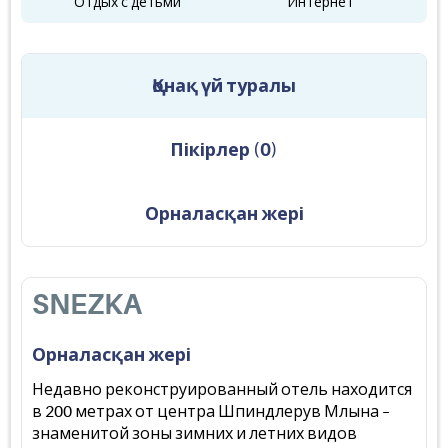
Отдых с детьми
Интернет
Қонақ үй туралы
Пікірлер
(
0
)
Орналасқан жері
SNEZKA
Орналасқан жері
Недавно реконструированный отель находится
в 200 метрах от центра Шпиндлерув Млына –
знаменитой зоны зимних и летних видов