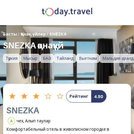
Басты
/
Қонақ үйлер
/
SNEZKA
SNEZKA қонақүй
Түркия
Мысыр
БАӘ
Тайланд
Вьетнам
Мальдив аралд
Рейтинг
4.50
SNEZKA
чех, Алып таулар
Комфортабельный отель в живописном городке в