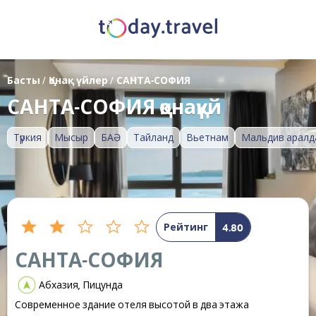
Басты
/
Қонақ үйлер
/
САНТА-СОФИЯ
САНТА-СОФИЯ қонақүй
Түркия
Мысыр
БАӘ
Тайланд
Вьетнам
Мальдив аралд
Рейтинг
4.80
САНТА-СОФИЯ
Абхазия, Пицунда
Современное здание отеля высотой в два этажа