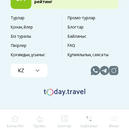
рейтинг
Турлар
Промо-турлар
Қонақ үйлер
Блогтар
Біз туралы
Байланыс
Пікірлер
FAQ
Қоғамдық ұсыныс
Құпиялылық саясаты
KZ
Басты бет
Промо-
Блогтар
Байланыс
Меню