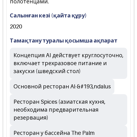
полотенцами.
Салынған кезі (қайта құру)
2020
Тамақтану туралы қосымша ақпарат
Концепция AI действует круглосуточно,
включает трехразовое питание и
закуски (шведский стол)
Основной ресторан Al-&#193,ndalus
Ресторан Spices (азиатская кухня,
необходима предварительная
резервация)
Ресторан у бассейна The Palm