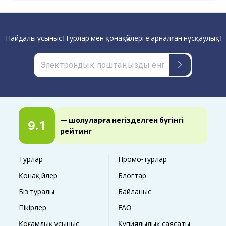
Пайдалы ұсыныс! Турлар мен қонақүйлерге арналған нұсқаулық!
— шолуларға негізделген бүгінгі
9.1
рейтинг
Турлар
Промо-турлар
Қонақ үйлер
Блогтар
Біз туралы
Байланыс
Пікірлер
FAQ
Қоғамдық ұсыныс
Құпиялылық саясаты