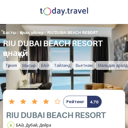
Басты
/
Қонақ үйлер
/
RIU DUBAI BEACH RESORT
RIU DUBAI BEACH RESORT
қонақүй
Түркия
Мысыр
БАӘ
Тайланд
Вьетнам
Мальдив аралд
Рейтинг
4.70
RIU DUBAI BEACH RESORT
БАӘ, Дубай, Дейра