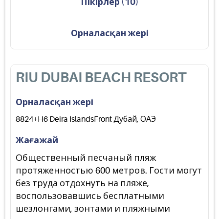
Пікірлер
(
10
)
Орналасқан жері
RIU DUBAI BEACH RESORT
Орналасқан жері
8824+H6 Deira IslandsFront Дубай, ОАЭ
Жағажай
Общественный песчаный пляж
протяженностью 600 метров. Гости могут
без труда отдохнуть на пляже,
воспользовавшись бесплатными
шезлонгами, зонтами и пляжными