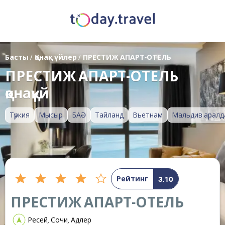
Басты
/
Қонақ үйлер
/
ПРЕСТИЖ АПАРТ-ОТЕЛЬ
ПРЕСТИЖ АПАРТ-ОТЕЛЬ
қонақүй
Түркия
Мысыр
БАӘ
Тайланд
Вьетнам
Мальдив аралд
Рейтинг
3.10
ПРЕСТИЖ АПАРТ-ОТЕЛЬ
Ресей, Сочи, Адлер