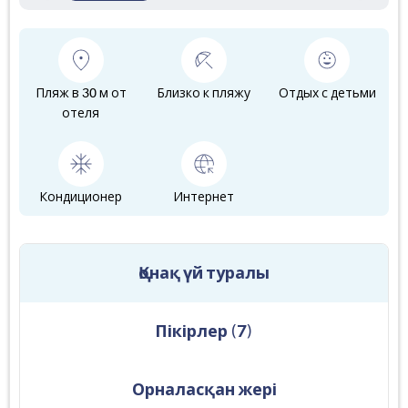
Пляж в 30 м от
Близко к пляжу
Отдых с детьми
отеля
Кондиционер
Интернет
Қонақ үй туралы
Пікірлер
(
7
)
Орналасқан жері