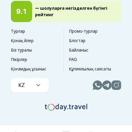
— шолуларға негізделген бүгінгі
9.1
рейтинг
Турлар
Промо-турлар
Қонақ үйлер
Блогтар
Біз туралы
Байланыс
Пікірлер
FAQ
Қоғамдық ұсыныс
Құпиялылық саясаты
KZ