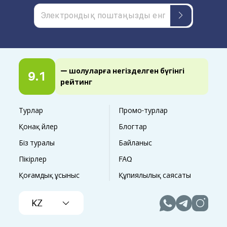
— шолуларға негізделген бүгінгі
9.1
рейтинг
Турлар
Промо-турлар
Қонақ үйлер
Блогтар
Біз туралы
Байланыс
Пікірлер
FAQ
Қоғамдық ұсыныс
Құпиялылық саясаты
KZ