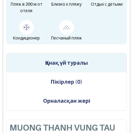
Пляж в 200 м от
Близко к пляжу
Отдых с детьми
отеля
Кондиционер
Песчаный пляж
Қонақ үй туралы
Пікірлер
(
0
)
Орналасқан жері
MUONG THANH VUNG TAU