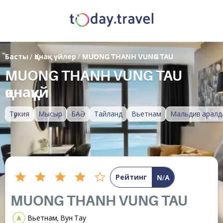
Басты
/
Қонақ үйлер
/
MUONG THANH VUNG TAU
MUONG THANH VUNG TAU
қонақүй
Түркия
Мысыр
БАӘ
Тайланд
Вьетнам
Мальдив аралд
Рейтинг
N/A
MUONG THANH VUNG TAU
Вьетнам, Вун Тау