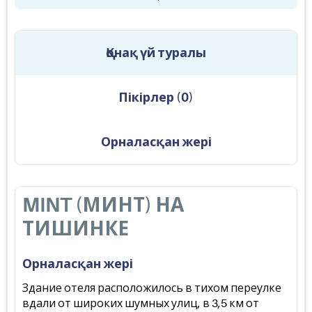
Қонақ үй туралы
Пікірлер
(
0
)
Орналасқан жері
MINT (МИНТ) НА
ТИШИНКЕ
Орналасқан жері
Здание отеля расположилось в тихом переулке
вдали от широких шумных улиц, в 3,5 км от