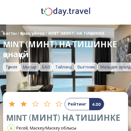
Басты
/
Қонақ үйлер
/
MINT (МИНТ) НА ТИШИНКЕ
MINT (МИНТ) НА ТИШИНКЕ
қонақүй
Түркия
Мысыр
БАӘ
Тайланд
Вьетнам
Мальдив аралд
Рейтинг
4.00
MINT (МИНТ) НА ТИШИНКЕ
Ресей, Мәскеу/Мәскеу облысы