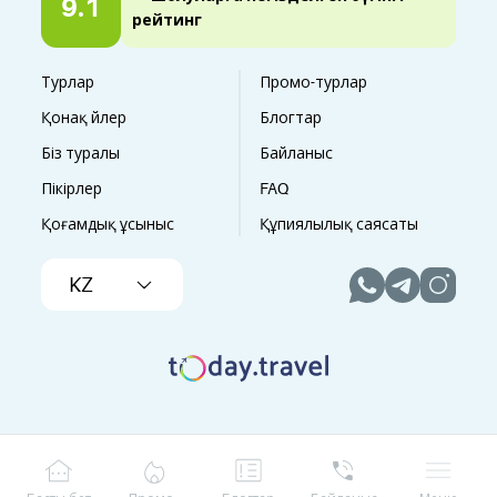
9.1
рейтинг
Турлар
Промо-турлар
Қонақ үйлер
Блогтар
Біз туралы
Байланыс
Пікірлер
FAQ
Қоғамдық ұсыныс
Құпиялылық саясаты
KZ