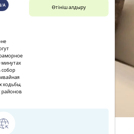
N/A
Өтініш қалдыру
оне
огут
Мраморное
0 минутах
 собор
амвайная
х ходьбы,
х районов