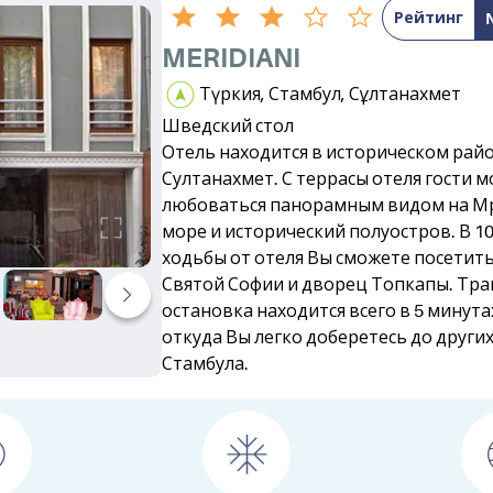
Рейтинг
MERIDIANI
Түркия, Стамбул, Сұлтанахмет
Шведский стол
Отель находится в историческом рай
Султанахмет. С террасы отеля гости м
любоваться панорамным видом на 
море и исторический полуостров. В 1
ходьбы от отеля Вы сможете посетить
Святой Софии и дворец Топкапы. Тр
остановка находится всего в 5 минута
откуда Вы легко доберетесь до други
Стамбула.