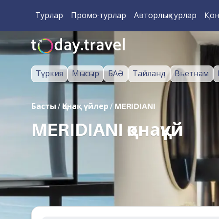
Турлар
Промо-турлар
Авторлық турлар
Қон
Түркия
Мысыр
БАӘ
Тайланд
Вьетнам
Басты
/
Қонақ үйлер
/
MERIDIANI
MERIDIANI қонақүй