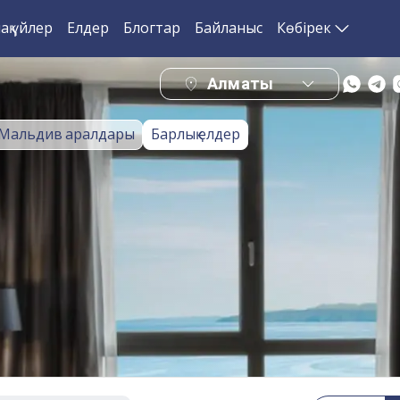
ақ үйлер
Елдер
Блогтар
Байланыс
Көбірек
Алматы
Мальдив аралдары
Барлық елдер