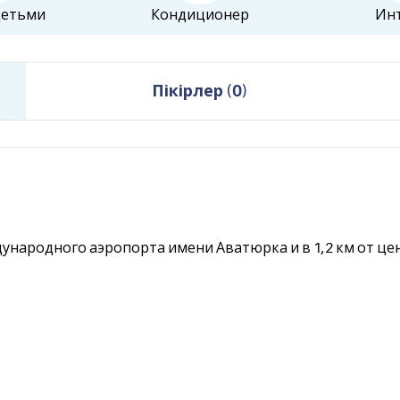
детьми
Кондиционер
Ин
Пікірлер
(
0
)
дународного аэропорта имени Аватюрка и в 1,2 км от це