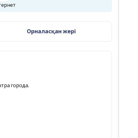
тернет
Орналасқан жері
нтра города.