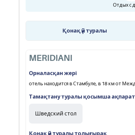
Отдых с 
Қонақ үй туралы
MERIDIANI
Орналасқан жері
отель находится в Стамбуле, в 18 км от Меж
Тамақтану туралы қосымша ақпарат
Шведский стол
Қонақ үй туралы толығырақ