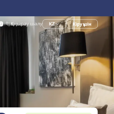
Қоңырау шалу
KZ
Кіру үшін