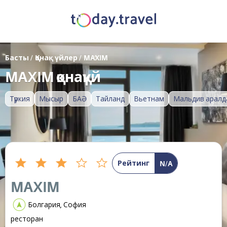
Басты
/
Қонақ үйлер
/
MAXIM
MAXIM қонақүй
Түркия
Мысыр
БАӘ
Тайланд
Вьетнам
Мальдив аралд
Рейтинг
N/A
MAXIM
Болгария, София
ресторан