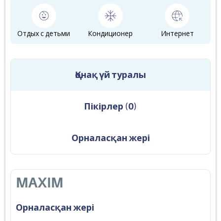
Отдых с детьми
Кондиционер
Интернет
Қонақ үй туралы
Пікірлер
(
0
)
Орналасқан жері
MAXIM
Орналасқан жері