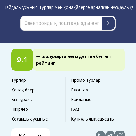
Пайдалы ұсыныс! Турлар мен қонақүйлерге арналған нұсқаулық!
— шолуларға негізделген бүгінгі
9.1
рейтинг
Турлар
Промо-турлар
Қонақ үйлер
Блогтар
Біз туралы
Байланыс
Пікірлер
FAQ
Қоғамдық ұсыныс
Құпиялылық саясаты
KZ