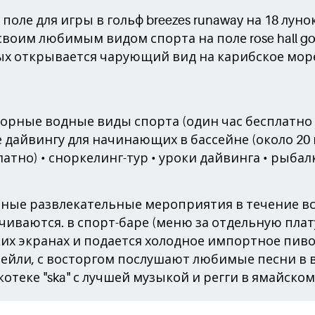
поле для игры в гольф breezes runaway на 18 луно
оим любимым видом спорта на поле rose hall golf н
ых открывается чарующий вид на карибское море. 
рные водные виды спорта (один час бесплатно в 
 дайвингу для начинающих в бассейне (около 20 
но) • сноркелинг-тур • уроки дайвинга • рыбал
ные развлекательные мероприятия в течение вс
чиваются. в спорт-баре (меню за отдельную пла
их экранах и подается холодное импортное пиво…
тейли, с восторгом послушают любимые песни в 
отеке "ska" с лучшей музыкой и регги в ямайском