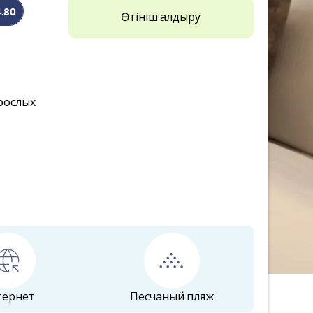
4.80
Өтініш қалдыру
рослых
тернет
Песчаный пляж