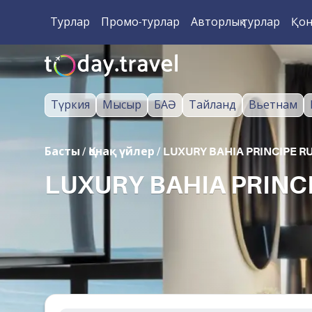
Турлар
Промо-турлар
Авторлық турлар
Қон
Түркия
Мысыр
БАӘ
Тайланд
Вьетнам
Басты
/
Қонақ үйлер
/
LUXURY BAHIA PRINCIPE R
LUXURY BAHIA PRINCI