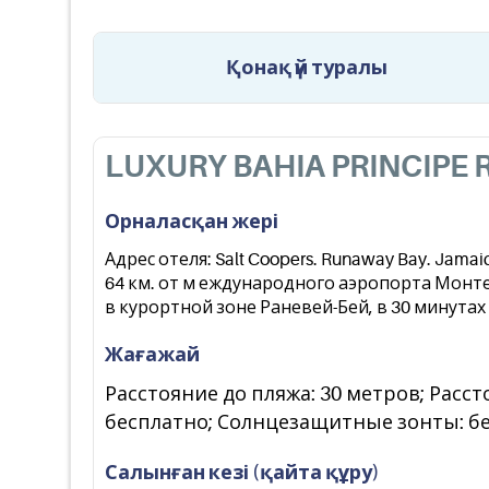
Қонақ үй туралы
LUXURY BAHIA PRINCIPE
Орналасқан жері
Адрес отеля: Salt Coopers. Runaway Bay. Jamai
64 км. от м еждународного аэропорта Монт
в курортной зоне Раневей-Бей, в 30 минутах
Жағажай
Расстояние до пляжа: 30 метров; Расс
бесплатно; Солнцезащитные зонты: б
Салынған кезі (қайта құру)