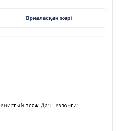
Орналасқан жері
менистый пляж: Да; Шезлонги: