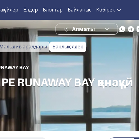
ақ үйлер
Елдер
Блогтар
Байланыс
Көбірек
Алматы
Мальдив аралдары
Барлық елдер
UNAWAY BAY
PE RUNAWAY BAY қонақүй