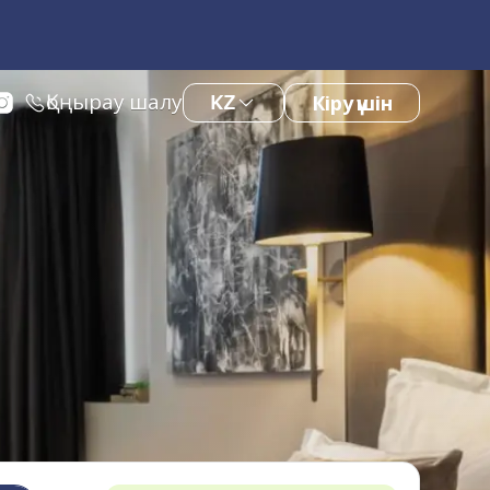
Қоңырау шалу
KZ
Кіру үшін