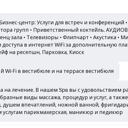
изнес-центр: Услуги для встреч и конференций •
атора групп • Приветственный коктейль. АУДИ
енц-зала • Телевизоры • Флипчарт • Акустика •
 доступа в интернет WiFi за дополнительную пла
ейф на ресепшн, Парковка, Киоск
 Wi-Fi в вестибюле и на террасе вестибюля
а на лечение. В нашем Spa вы с удовольствием ра
образные виды массажа, процедур и услуг, а так
м, душем впечатлений, ножной ванной, фригидари
им услугам парикмахерская, маникюр и педикюр