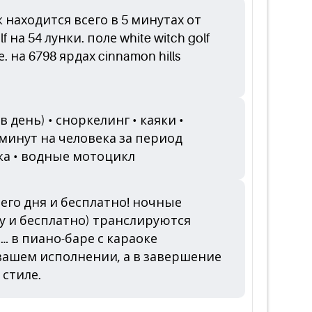
к находится всего в 5 минутах от
а 54 лунки. поле white witch golf
на 6798 ярдах cinnamon hills
день) • сноркелинг • каяки •
минут на человека за период
ка • водные мотоцикл
его дня и бесплатно! ночные
ту и бесплатно) транслируются
 в пиано-баре с караоке
вашем исполнении, а в завершение
 стиле.