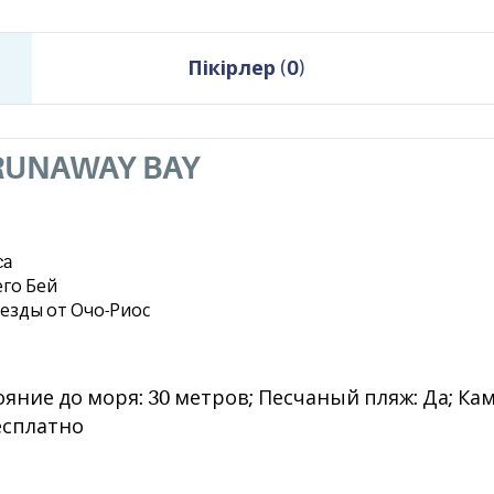
Пікірлер
(
0
)
 RUNAWAY BAY
ca
его Бей
 езды от Очо-Риос
тояние до моря: 30 метров; Песчаный пляж: Да; Ка
есплатно