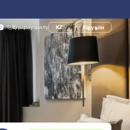
Қоңырау шалу
KZ
Кіру үшін