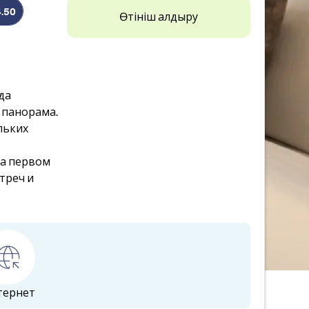
4.50
Өтініш қалдыру
да
 панорама.
льких
на первом
треч и
тернет