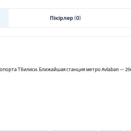
Пікірлер
(
0
)
ропорта Тбилиси. Ближайшая станция метро Avlabari — 25