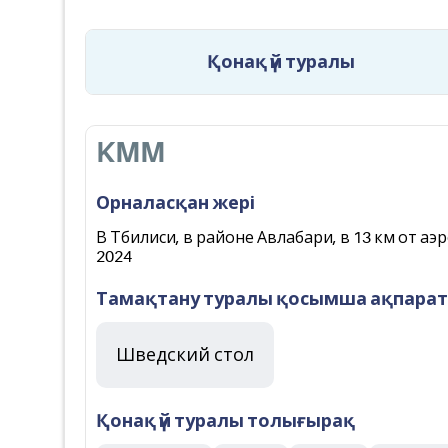
Қонақ үй туралы
KMM
Орналасқан жері
В Тбилиси, в районе Авлабари, в 13 км от аэ
2024
Тамақтану туралы қосымша ақпарат
Шведский стол
Қонақ үй туралы толығырақ