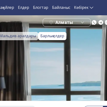
ақ үйлер
Елдер
Блогтар
Байланыс
Көбірек
Алматы
Мальдив аралдары
Барлық елдер