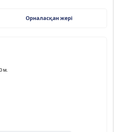
Орналасқан жері
0 м.