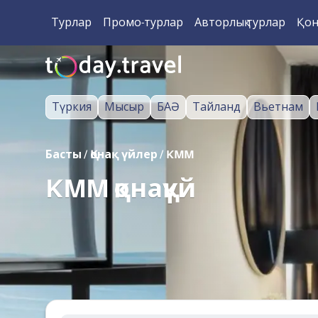
Турлар
Промо-турлар
Авторлық турлар
Қон
Түркия
Мысыр
БАӘ
Тайланд
Вьетнам
Басты
/
Қонақ үйлер
/
KMM
KMM қонақүй