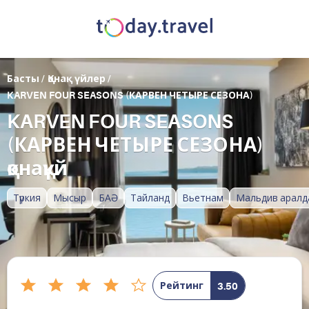
Басты
/
Қонақ үйлер
/
KARVEN FOUR SEASONS (КАРВЕН ЧЕТЫРЕ СЕЗОНА)
KARVEN FOUR SEASONS
(КАРВЕН ЧЕТЫРЕ СЕЗОНА)
қонақүй
Түркия
Мысыр
БАӘ
Тайланд
Вьетнам
Мальдив аралд
Рейтинг
3.50