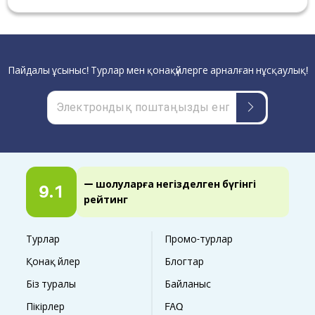
Пайдалы ұсыныс! Турлар мен қонақүйлерге арналған нұсқаулық!
— шолуларға негізделген бүгінгі
9.1
рейтинг
Турлар
Промо-турлар
Қонақ үйлер
Блогтар
Біз туралы
Байланыс
Пікірлер
FAQ