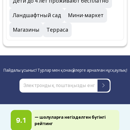
Дети до 4 лет проживают бесплатно
Ландшафтный сад
Мини-маркет
Магазины
Терраса
Пайдалы ұсыныс! Турлар мен қонақүйлерге арналған нұсқаулық!
— шолуларға негізделген бүгінгі
9.1
рейтинг