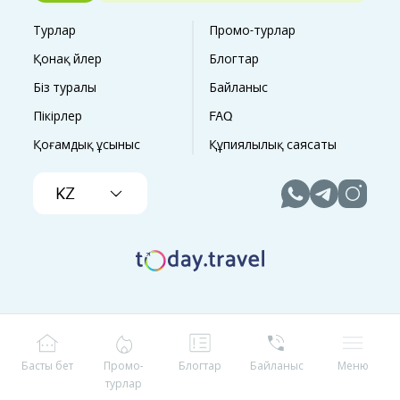
Турлар
Промо-турлар
Қонақ үйлер
Блогтар
Біз туралы
Байланыс
Пікірлер
FAQ
Қоғамдық ұсыныс
Құпиялылық саясаты
KZ
Басты бет
Промо-
Блогтар
Байланыс
Меню
турлар