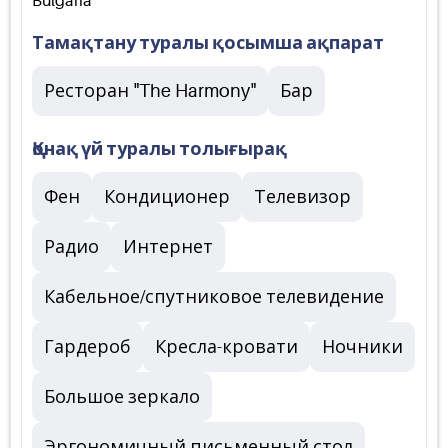
Bulgaria
Тамақтану туралы қосымша ақпарат
Ресторан "The Harmony"
Бар
Қонақ үй туралы толығырақ
Фен
Кондиционер
Телевизор
Радио
Интернет
Кабельное/спутниковое телевидение
Гардероб
Кресла-кровати
Ночники
Большое зеркало
Эргономичный письменный стол