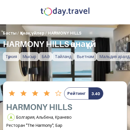
Басты
/
Қонақ үйлер
/
HARMONY HILLS
HARMONY HILLS қонақүй
Түркия
Мысыр
БАӘ
Тайланд
Вьетнам
Мальдив аралд
Рейтинг
3.40
HARMONY HILLS
Болгария, Альбена, Кранево
Ресторан "The Harmony"; Бар