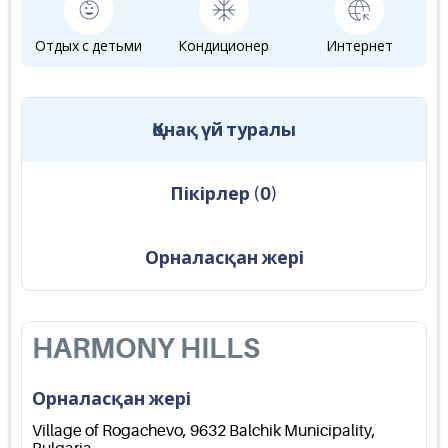
Отдых с детьми
Кондиционер
Интернет
Қонақ үй туралы
Пікірлер
(
0
)
Орналасқан жері
HARMONY HILLS
Орналасқан жері
Village of Rogachevo, 9632 Balchik Municipality,