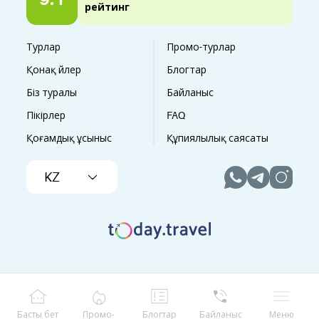
рейтинг
Турлар
Промо-турлар
Қонақ үйлер
Блогтар
Біз туралы
Байланыс
Пікірлер
FAQ
Қоғамдық ұсыныс
Құпиялылық саясаты
KZ
Басты бет
Промо-
Блогтар
Байланыс
Меню