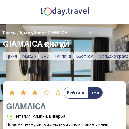
Басты
/
Қонақ үйлер
/
GIAMAICA
GIAMAICA қонақүй
Түркия
Мысыр
БАӘ
Тайланд
Вьетнам
Мальдив аралд
Рейтинг
3.50
GIAMAICA
Италия, Римини, Визерба
По-домашнему милый и уютный отель, приветливый