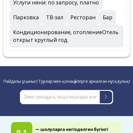
Услуги няни: по запросу, платно
Парковка
ТВ-зал
Ресторан
Бар
Кондиционирование, отоплениеОтель
открыт круглый год.
Пайдалы ұсыныс! Турлар мен қонақүйлерге арналған нұсқаулық!
— шолуларға негізделген бүгінгі
9.1