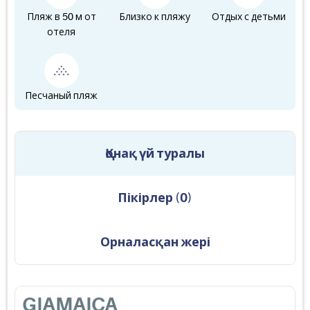
Пляж в 50 м от
Близко к пляжу
Отдых с детьми
отеля
Песчаный пляж
Қонақ үй туралы
Пікірлер
(
0
)
Орналасқан жері
GIAMAICA