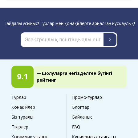
Пайдалы ұсыныс! Турлар мен қонақүйлерге арналған нұсқаулық!
— шолуларға негізделген бүгінгі
9.1
рейтинг
Турлар
Промо-турлар
Қонақ үйлер
Блогтар
Біз туралы
Байланыс
Пікірлер
FAQ
Қоғамдық ұсыныс
Құпиялылық саясаты