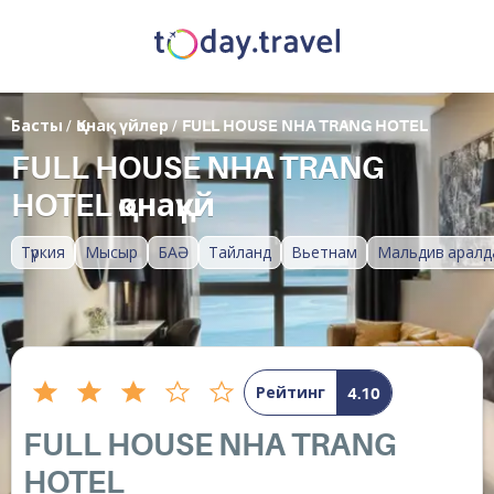
Басты
/
Қонақ үйлер
/
FULL HOUSE NHA TRANG HOTEL
FULL HOUSE NHA TRANG
HOTEL қонақүй
Түркия
Мысыр
БАӘ
Тайланд
Вьетнам
Мальдив аралд
Рейтинг
4.10
FULL HOUSE NHA TRANG
HOTEL