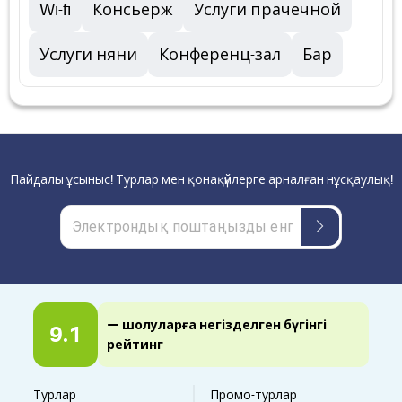
Wi-fi
Консьерж
Услуги прачечной
Услуги няни
Конференц-зал
Бар
Пайдалы ұсыныс! Турлар мен қонақүйлерге арналған нұсқаулық!
— шолуларға негізделген бүгінгі
9.1
рейтинг
Турлар
Промо-турлар