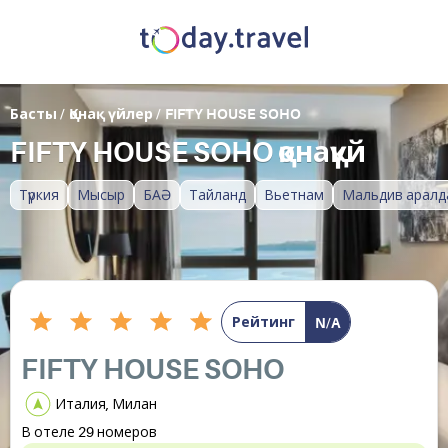
Басты
/
Қонақ үйлер
/
FIFTY HOUSE SOHO
FIFTY HOUSE SOHO қонақүй
Түркия
Мысыр
БАӘ
Тайланд
Вьетнам
Мальдив аралд
Рейтинг
N/A
FIFTY HOUSE SOHO
Италия, Милан
В отеле 29 номеров