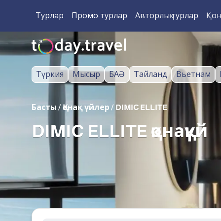
Турлар
Промо-турлар
Авторлық турлар
Қон
Түркия
Мысыр
БАӘ
Тайланд
Вьетнам
Басты
/
Қонақ үйлер
/
DIMIC ELLITE
DIMIC ELLITE қонақүй