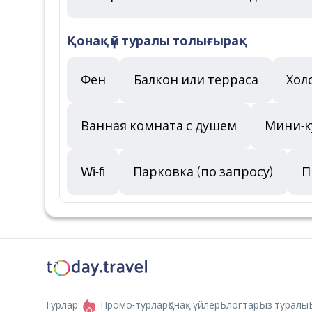
Қонақ үй туралы толығырақ
Фен
Балкон или терраса
Хол
Ванная комната с душем
Мини-ку
Wi-fi
Парковка (по запросу)
П
Турлар
Промо-турлар
Қонақ үйлер
Блогтар
Біз туралы