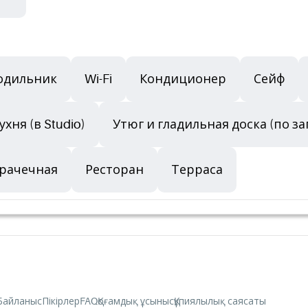
одильник
Wi-Fi
Кондиционер
Сейф
хня (в Studio)
Утюг и гладильная доска (по за
рачечная
Ресторан
Терраса
Байланыс
Пікірлер
FAQ
Қоғамдық ұсыныс
Құпиялылық саясаты