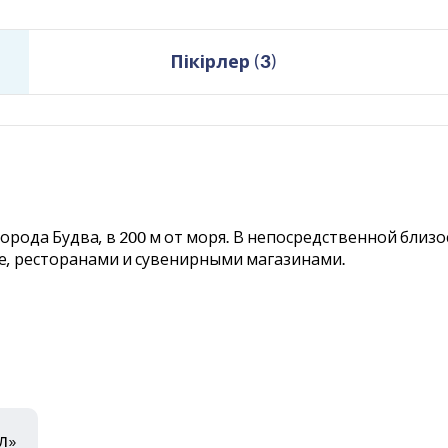
Пікірлер
(
3
)
рода Будва, в 200 м от моря. В непосредственной близ
е, ресторанами и сувенирными магазинами.
л»