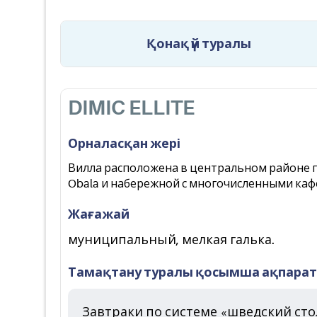
Қонақ үй туралы
DIMIC ELLITE
Орналасқан жері
Вилла расположена в центральном районе го
Obala и набережной с многочисленными каф
Жағажай
муниципальный, мелкая галька.
Тамақтану туралы қосымша ақпарат
Завтраки по системе «шведский сто