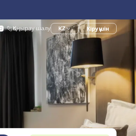
Қоңырау шалу
KZ
Кіру үшін