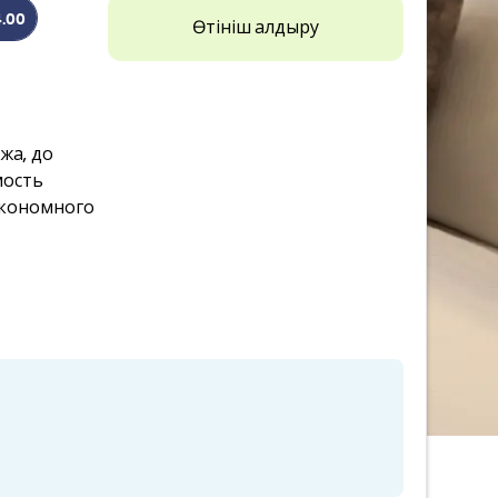
4.00
Өтініш қалдыру
жа, до
мость
экономного