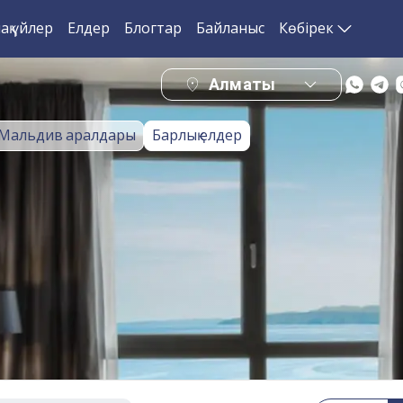
ақ үйлер
Елдер
Блогтар
Байланыс
Көбірек
Алматы
Мальдив аралдары
Барлық елдер