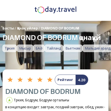
Басты
/
Қонақ үйлер
/
DIAMOND OF BODRUM
DIAMOND OF BODRUM қонақүй
Түркия
Мысыр
БАӘ
Тайланд
Вьетнам
Мальдив аралд
Рейтинг
4.20
DIAMOND OF BODRUM
Түркия, Бодрум, Бодрум орталығы
в концепцию входит: завтрак, поздний завтрак, обед, ужин -