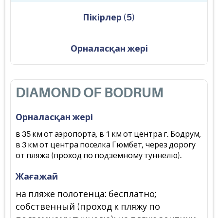
Пікірлер
(
5
)
Орналасқан жері
DIAMOND OF BODRUM
Орналасқан жері
в 35 км от аэропорта, в 1 км от центра г. Бодрум,
в 3 км от центра поселка Гюмбет, через дорогу
от пляжа (проход по подземному туннелю).
Жағажай
на пляже полотенца: бесплатно;
собственный (проход к пляжу по