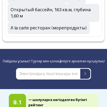
Открытый бассейн, 163 кв.м, глубина
1,60 м
A`la carte ресторан (морепродукты)
Пайдалы ұсыныс! Турлар мен қонақүйлерге арналған нұсқаулық!
— шолуларға негізделген бүгінгі
9.1
рейтинг