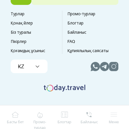
Турлар
Промо-турлар
Қонақ үйлер
Блогтар
Біз туралы
Байланыс
Пікірлер
FAQ
Қоғамдық ұсыныс
Құпиялылық саясаты
KZ
Басты бет
Промо-
Блогтар
Байланыс
Меню
турлар