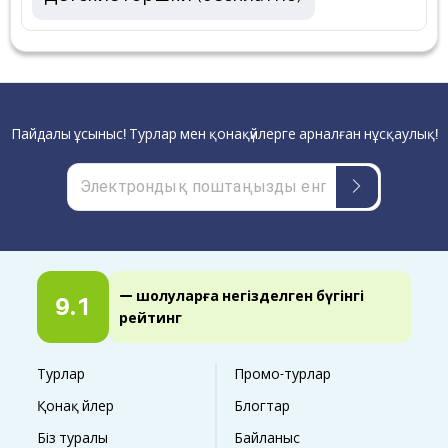
Пайдалы ұсыныс! Турлар мен қонақүйлерге арналған нұсқаулық!
— шолуларға негізделген бүгінгі
9.1
рейтинг
Турлар
Промо-турлар
Қонақ үйлер
Блогтар
Біз туралы
Байланыс