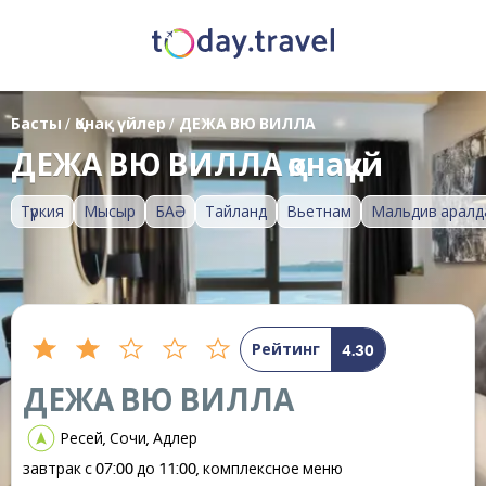
Басты
/
Қонақ үйлер
/
ДЕЖА ВЮ ВИЛЛА
ДЕЖА ВЮ ВИЛЛА қонақүй
Түркия
Мысыр
БАӘ
Тайланд
Вьетнам
Мальдив аралд
Рейтинг
4.30
ДЕЖА ВЮ ВИЛЛА
Ресей, Сочи, Адлер
завтрак с 07:00 до 11:00, комплексное меню