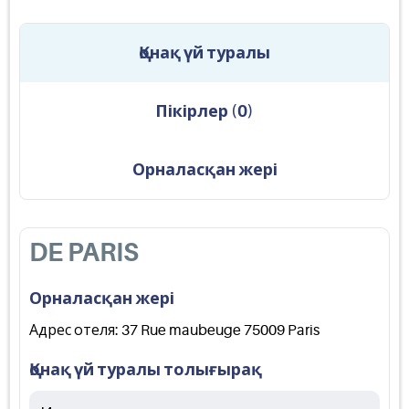
Қонақ үй туралы
Пікірлер
(
0
)
Орналасқан жері
DE PARIS
Орналасқан жері
Адрес отеля: 37 Rue maubeuge 75009 Paris
Қонақ үй туралы толығырақ