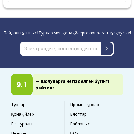
Пайдалы ұсыныс! Турлар мен қонақүйлерге арналған нұсқаулық!
— шолуларға негізделген бүгінгі
9.1
рейтинг
Турлар
Промо-турлар
Қонақ үйлер
Блогтар
Біз туралы
Байланыс
Пікірлер
FAQ