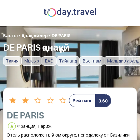
Басты
/
Қонақ үйлер
/
DE PARIS
DE PARIS қонақүй
Түркия
Мысыр
БАӘ
Тайланд
Вьетнам
Мальдив аралд
Рейтинг
3.60
DE PARIS
Франция, Париж
Отель расположен в 9-ом округе, неподалеку от Базилики