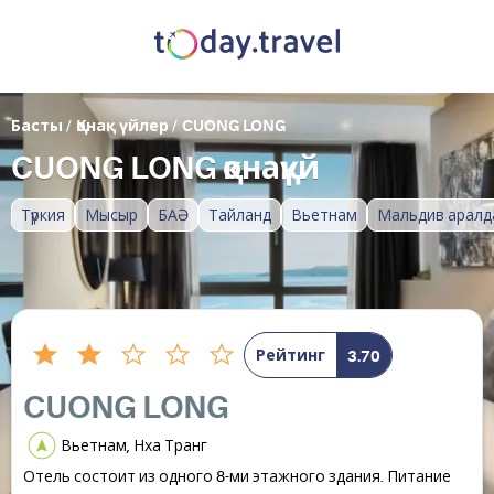
Басты
/
Қонақ үйлер
/
CUONG LONG
CUONG LONG қонақүй
Түркия
Мысыр
БАӘ
Тайланд
Вьетнам
Мальдив аралд
Рейтинг
3.70
CUONG LONG
Вьетнам, Нха Транг
Отель состоит из одного 8-ми этажного здания. Питание