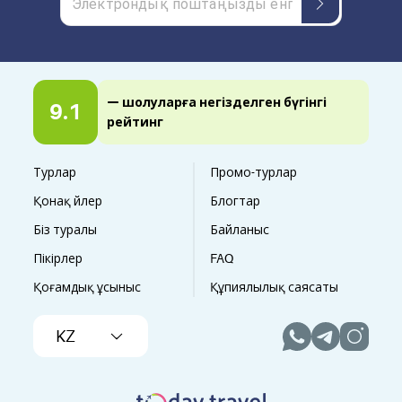
— шолуларға негізделген бүгінгі
9.1
рейтинг
Турлар
Промо-турлар
Қонақ үйлер
Блогтар
Біз туралы
Байланыс
Пікірлер
FAQ
Қоғамдық ұсыныс
Құпиялылық саясаты
KZ