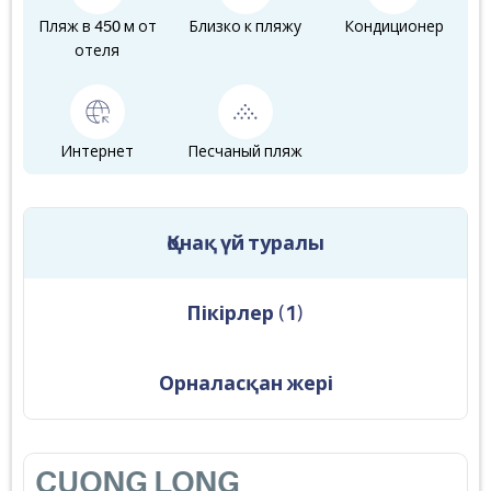
Пляж в 450 м от
Близко к пляжу
Кондиционер
отеля
Интернет
Песчаный пляж
Қонақ үй туралы
Пікірлер
(
1
)
Орналасқан жері
CUONG LONG