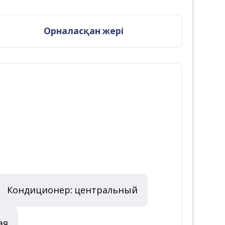
Орналасқан жері
Кондиционер: центральный
ая