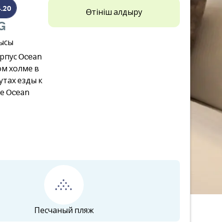
4.20
Өтініш қалдыру
G
қысы
орпус Ocean
м холме в
утах езды к
се Ocean
Песчаный пляж