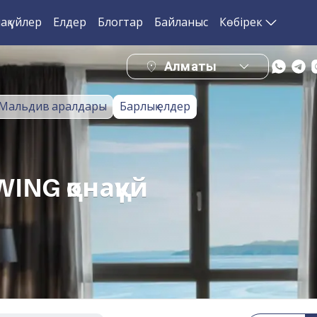
ақ үйлер
Елдер
Блогтар
Байланыс
Көбірек
Алматы
Мальдив аралдары
Барлық елдер
ING қонақүй