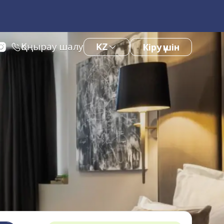
Қоңырау шалу
KZ
Кіру үшін