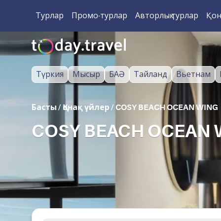
Турлар
Промо-турлар
Авторлық турлар
Қон
Түркия
Мысыр
БАӘ
Тайланд
Вьетнам
Басты
/
Қонақ үйлер
/
COSY BEACH OCEAN WING
COSY BEACH OCEAN W