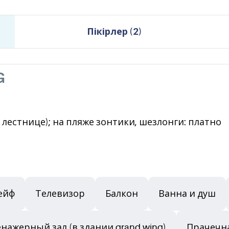
Пікірлер
(
2
)
G
 лестнице); на пляже зонтики, шезлонги: платно
ейф
Телевизор
Балкон
Ванна и душ
нажерный зал (в здании grand wing)
Прачечн