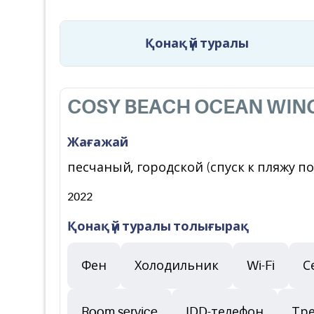
Қонақ үй туралы
COSY BEACH OCEAN WIN
Жағажай
песчаный, городской (спуск к пляжу по
2022
Қонақ үй туралы толығырақ
Фен
Холодильник
Wi-Fi
С
Room service
IDD-телефон
Тре