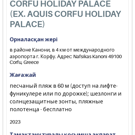
CORFU HOLIDAY PALACE
(EX. AQUIS CORFU HOLIDAY
PALACE)
Орналасқан жері
в районе Канони, в 4 км от международного
аэропорта г. Корфу. Адрес: Nafsikas Kanoni 49100
Corfu, Greece
Жағажай
песчаный пляж в 60 м (доступ на лифте-
фуникулере или по дорожке); шезлонги и
солнцезащитные зонты, пляжные
полотенца - бесплатно
2023
Тамақтану туралы қосымша ақпарат