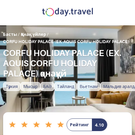
Басты
/
Қонақ үйлер
/
CORFU HOLIDAY PALACE (EX. AQUIS CORFU HOLIDAY PALACE)
CORFU HOLIDAY PALACE (EX.
AQUIS CORFU HOLIDAY
PALACE) қонақүй
Түркия
Мысыр
БАӘ
Тайланд
Вьетнам
Мальдив аралд
Рейтинг
4.10