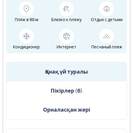
Пляж в 60 м
Близко к пляжу
Отдых с детьми
Кондиционер
Интернет
Песчаный пляж
Қонақ үй туралы
Пікірлер
(
6
)
Орналасқан жері