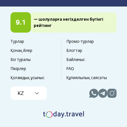
— шолуларға негізделген бүгінгі
9.1
рейтинг
Турлар
Промо-турлар
Қонақ үйлер
Блогтар
Біз туралы
Байланыс
Пікірлер
FAQ
Қоғамдық ұсыныс
Құпиялылық саясаты
KZ