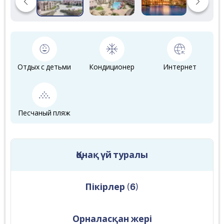
Отдых с детьми
Кондиционер
Интернет
Песчаный пляж
Қонақ үй туралы
Пікірлер
(
6
)
Орналасқан жері