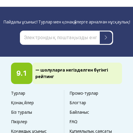
Пайдалы ұсыныс! Турлар мен қонақүйлерге арналған нұсқаулық!
— шолуларға негізделген бүгінгі
9.1
рейтинг
Турлар
Промо-турлар
Қонақ үйлер
Блогтар
Біз туралы
Байланыс
Пікірлер
FAQ
Қоғамдық ұсыныс
Құпиялылық саясаты