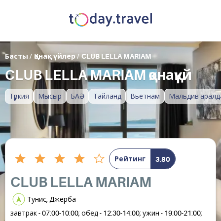
Басты
/
Қонақ үйлер
/
CLUB LELLA MARIAM
CLUB LELLA MARIAM қонақүй
Түркия
Мысыр
БАӘ
Тайланд
Вьетнам
Мальдив аралд
Рейтинг
3.80
CLUB LELLA MARIAM
Тунис, Джерба
завтрак - 07:00-10:00; обед - 12:30-14:00; ужин - 19:00-21:00;