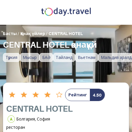
Басты
/
Қонақ үйлер
/
CENTRAL HOTEL
CENTRAL HOTEL қонақүй
Түркия
Мысыр
БАӘ
Тайланд
Вьетнам
Мальдив аралд
Рейтинг
4.50
CENTRAL HOTEL
Болгария, София
ресторан