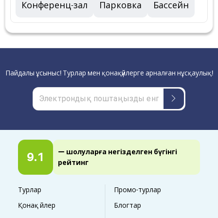
Конференц-зал
Парковка
Бассейн
Пайдалы ұсыныс! Турлар мен қонақүйлерге арналған нұсқаулық!
— шолуларға негізделген бүгінгі
9.1
рейтинг
Турлар
Промо-турлар
Қонақ үйлер
Блогтар