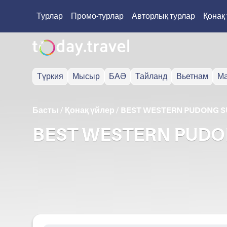
Турлар
Промо-турлар
Авторлық турлар
Қонақ
Түркия
Мысыр
БАӘ
Тайланд
Вьетнам
Ма
Басты
/
Қонақ үйлер
/
BEST WESTERN PUDONG S
BEST WESTERN PUDO