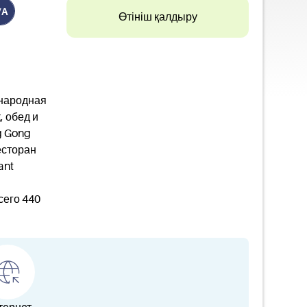
/A
Өтініш қалдыру
ународная
, обед и
g Gong
есторан
ant
сего 440