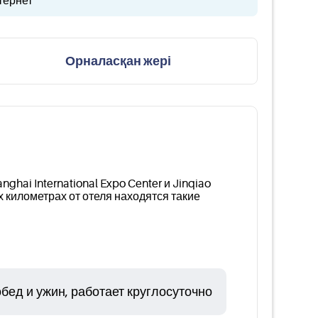
тернет
Орналасқан жері
hai International Expo Center и Jinqiao
их километрах от отеля находятся такие
бед и ужин, работает круглосуточно