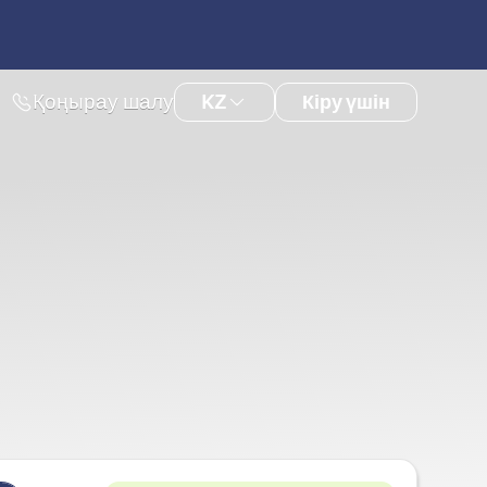
Қоңырау шалу
Кіру үшін
KZ