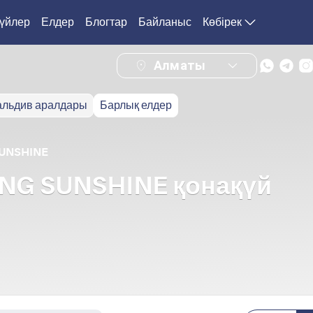
 үйлер
Елдер
Блогтар
Байланыс
Көбірек
Алматы
льдив аралдары
Барлық елдер
UNSHINE
NG SUNSHINE қонақүй