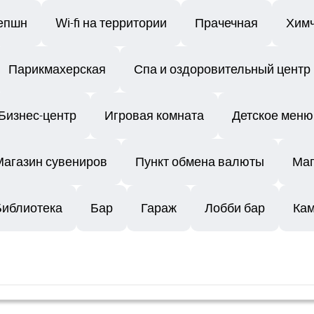
епшн
Wi-fi на территории
Прачечная
Химч
Парикмахерская
Спа и оздоровительный центр
Бизнес-центр
Игровая комната
Детское меню
Магазин сувениров
Пункт обмена валюты
Маг
Библиотека
Бар
Гараж
Лобби бар
Кам