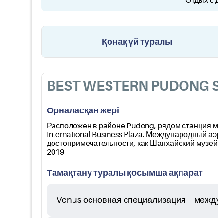
Отдых с 
Қонақ үй туралы
BEST WESTERN PUDONG 
Орналасқан жері
Расположен в районе Pudong, рядом станция метр
International Business Plaza. Международный аэ
достопримечательности, как Шанхайский музей 
2019
Тамақтану туралы қосымша ақпарат
Venus основная специализация – междун