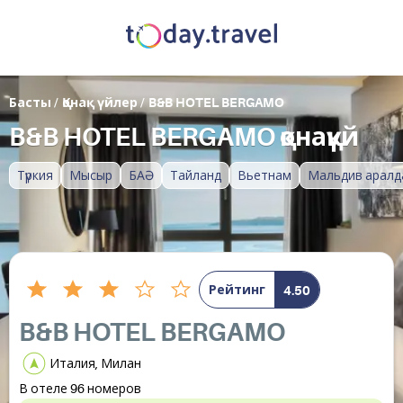
Басты
/
Қонақ үйлер
/
B&B HOTEL BERGAMO
B&B HOTEL BERGAMO қонақүй
Түркия
Мысыр
БАӘ
Тайланд
Вьетнам
Мальдив аралд
Рейтинг
4.50
B&B HOTEL BERGAMO
Италия, Милан
В отеле 96 номеров