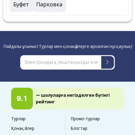
Буфет
Парковка
Пайдалы ұсыныс! Турлар мен қонақүйлерге арналған нұсқаулық!
— шолуларға негізделген бүгінгі
9.1
рейтинг
Турлар
Промо-турлар
Қонақ үйлер
Блогтар