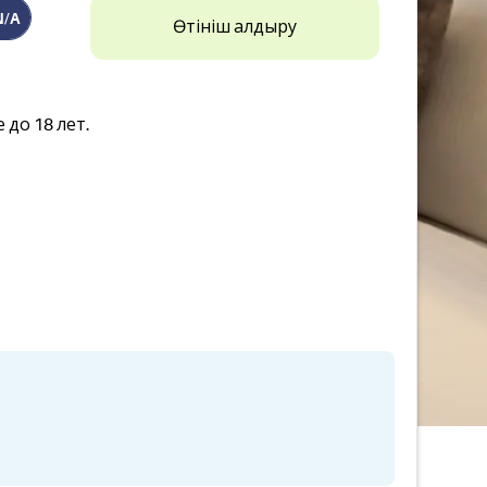
N/A
Өтініш қалдыру
до 18 лет.