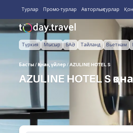
Турлар
Промо-турлар
Авторлық турлар
Қон
Түркия
Мысыр
БАӘ
Тайланд
Вьетнам
Басты
/
Қонақ үйлер
/
AZULINE HOTEL S
AZULINE HOTEL S қона