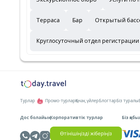
Терраса
Бар
Открытый басс
Круглосуточный отдел регистрации 
Турлар
Промо-турлар
Қонақ үйлер
Блогтар
Біз туралы
Дос болайық
Корпоративтік турлар
Біз қа
Өтінішіңізді жіберіңіз