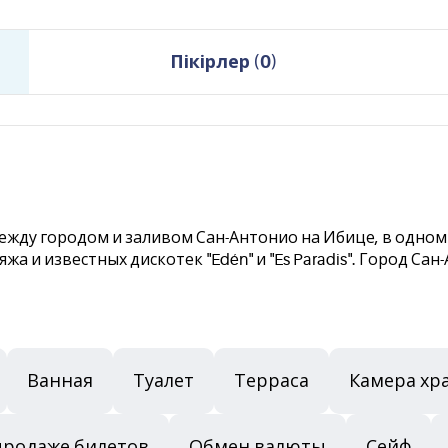
Пікірлер
(
0
)
н между городом и заливом Сан-Антонио на Ибице, в одно
жа и известных дискотек "Edén" и "Es Paradis". Город Сан
Ванная
Туалет
Терраса
Камера хр
 продаже билетов
Обмен валюты
Сейф