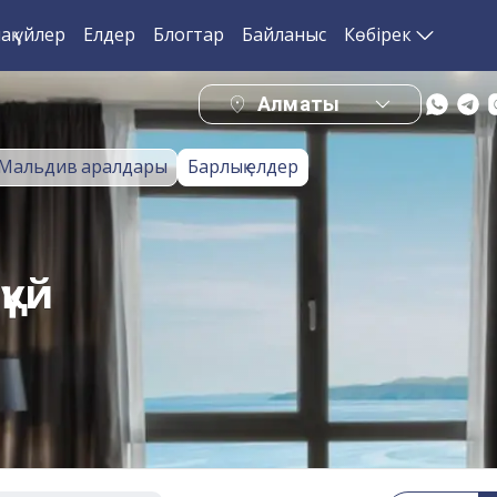
ақ үйлер
Елдер
Блогтар
Байланыс
Көбірек
Алматы
Мальдив аралдары
Барлық елдер
қүй