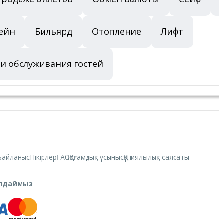
ейн
Бильярд
Отопление
Лифт
и обслуживания гостей
Байланыс
Пікірлер
FAQ
Қоғамдық ұсыныс
Құпиялылық саясаты
былдаймыз