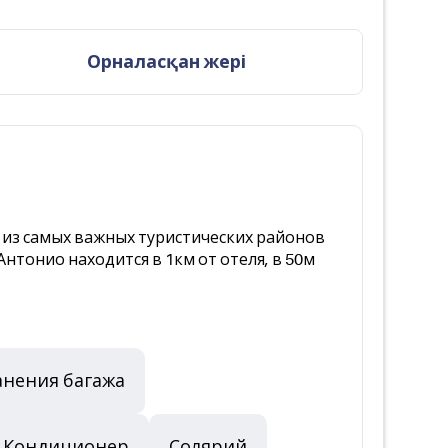
Орналасқан жері
м из самых важных туристических районов
-Антонио находится в 1км от отеля, в 50м
анения багажа
Кондиционер
Солярий