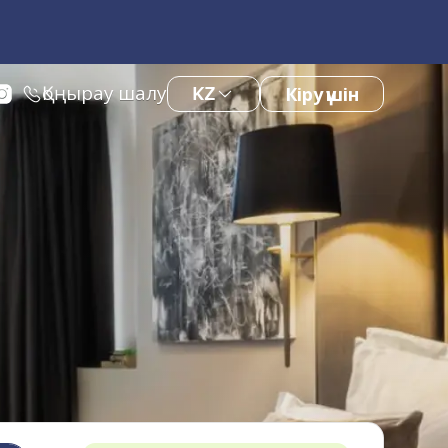
Қоңырау шалу
KZ
Кіру үшін