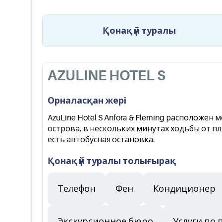
Қонақ үй туралы
AZULINE HOTEL S
Орналасқан жері
AzuLine Hotel S Anfora & Fleming расположе
острова, в нескольких минутах ходьбы от пля
есть автобусная остановка.
Қонақ үй туралы толығырақ
Телефон
Фен
Кондиционер
Экскурсионное бюро
Услуги по