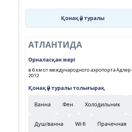
Қонақ үй туралы
АТЛАНТИДА
Орналасқан жері
в 6 км от международного аэропорта Адлер-Со
2012
Қонақ үй туралы толығырақ
Ванна
Фен
Холодильник
Душ/ванна
Wi-fi
Прачечная