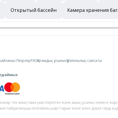
Открытый бассейн
Камера хранения ба
Байланыс
Пікірлер
FAQ
Қоғамдық ұсыныс
Құпиялылық саясаты
былдаймыз
ғалар тек анықтама үшін берілген және ашық ұсыныс немесе жар
және пайдаланушы келісімінің шарттарын және жеке деректерді өң