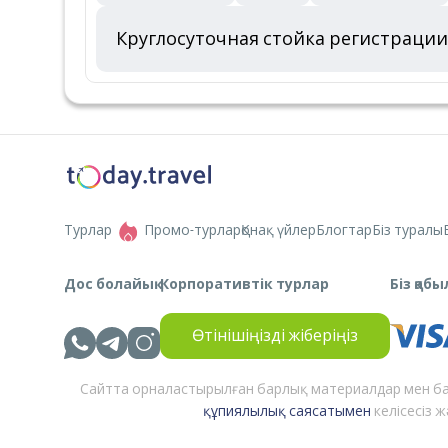
Круглосуточная стойка регистрации
Турлар
Промо-турлар
Қонақ үйлер
Блогтар
Біз туралы
Дос болайық
Корпоративтік турлар
Біз қа
Өтінішіңізді жіберіңіз
Сайтта орналастырылған барлық материалдар мен ба
құпиялылық саясатымен
келісесіз 