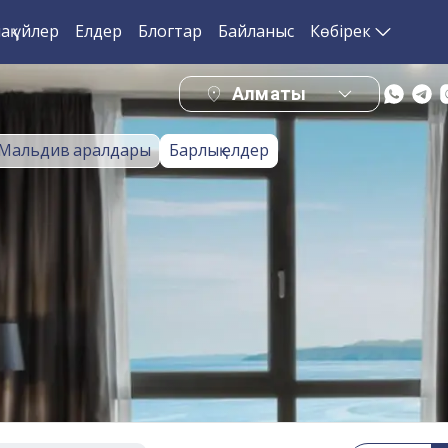
ақ үйлер
Елдер
Блогтар
Байланыс
Көбірек
Алматы
Мальдив аралдары
Барлық елдер