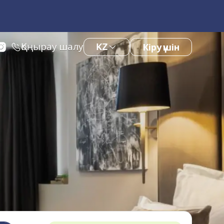
Қоңырау шалу
KZ
Кіру үшін