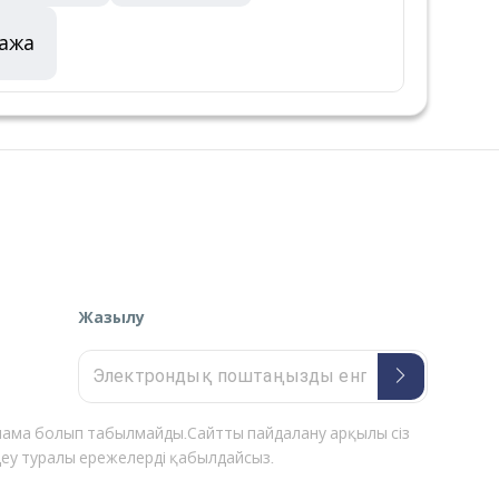
гажа
Жазылу
нама болып табылмайды.Сайтты пайдалану арқылы сіз
деу туралы ережелерді қабылдайсыз.