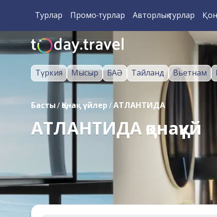
Турлар
Промо-турлар
Авторлық турлар
Қон
Түркия
Мысыр
БАӘ
Тайланд
Вьетнам
Басты
/
Қонақ үйлер
/
АТЛАНТИДА
АТЛАНТИДА қонақүй