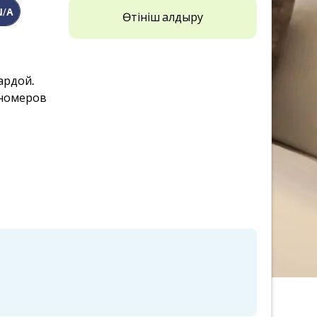
N/A
Өтініш қалдыру
сардой.
 номеров