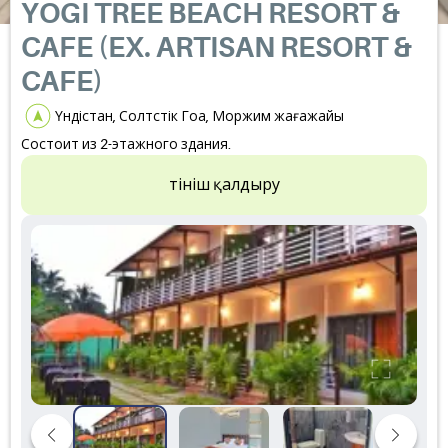
YOGI TREE BEACH RESORT &
CAFE (EX. ARTISAN RESORT &
CAFE)
Үндістан, Солтүстік Гоа, Моржим жағажайы
Состоит из 2-этажного здания.
Өтініш қалдыру