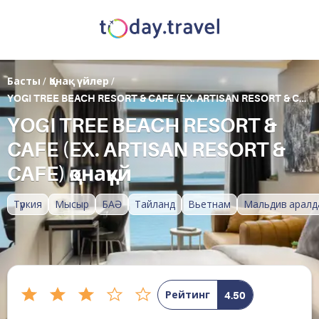
Басты
/
Қонақ үйлер
/
YOGI TREE BEACH RESORT & CAFE (EX. ARTISAN RESORT & CAFE)
YOGI TREE BEACH RESORT &
CAFE (EX. ARTISAN RESORT &
CAFE) қонақүй
Түркия
Мысыр
БАӘ
Тайланд
Вьетнам
Мальдив аралд
Рейтинг
4.50