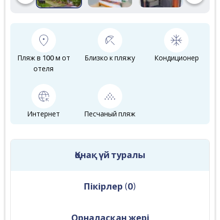
Пляж в 100 м от
Близко к пляжу
Кондиционер
отеля
Интернет
Песчаный пляж
Қонақ үй туралы
Пікірлер
(
0
)
Орналасқан жері