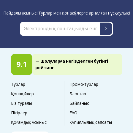
Пайдалы ұсыныс! Турлар мен қонақүйлерге арналған нұсқаулық!
— шолуларға негізделген бүгінгі
9.1
рейтинг
Турлар
Промо-турлар
Қонақ үйлер
Блогтар
Біз туралы
Байланыс
Пікірлер
FAQ
Қоғамдық ұсыныс
Құпиялылық саясаты