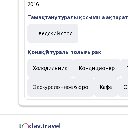
2016
Тамақтану туралы қосымша ақпарат
Шведский стол
Қонақ үй туралы толығырақ
Холодильник
Кондиционер
Экскурсионное бюро
Кафе
О