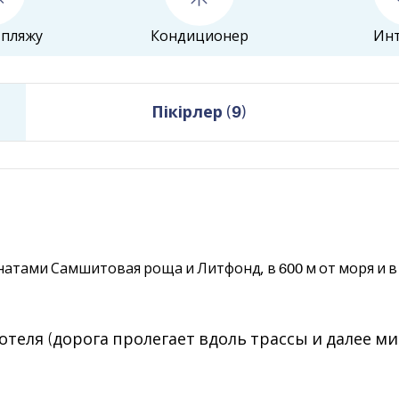
 пляжу
Кондиционер
Ин
Пікірлер
(
9
)
тами Самшитовая роща и Литфонд, в 600 м от моря и в 5
 отеля (дорога пролегает вдоль трассы и далее 