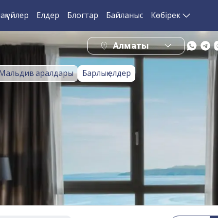
ақ үйлер
Елдер
Блогтар
Байланыс
Көбірек
Алматы
Мальдив аралдары
Барлық елдер