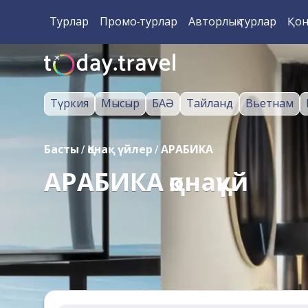
Турлар
Промо-турлар
Авторлық турлар
Қон
Түркия
Мысыр
БАӘ
Тайланд
Вьетнам
Басты
/
Қонақ үйлер
/
АРАБИКА
АРАБИКА қонақүй