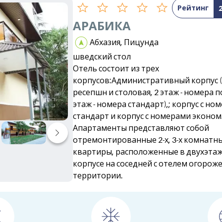
Рейтинг
АРАБИКА
Абхазия, Пицунда
шведский стол
Отель состоит из трех
корпусов:Административный корпус (1
ресепшн и столовая, 2 этаж - номера п
этаж - номера стандарт),; корпус с но
стандарт и корпус с номерами эконом.
Апартаменты представляют собой
отремонтированные 2-х, 3-х комнатн
квартиры, расположенные в двухэта
корпусе на соседней с отелем огорож
территории.