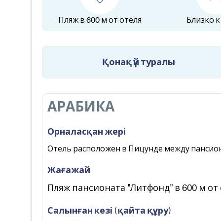
Пляж в 600 м от отеля
Близко к
Қонақ үй туралы
АРАБИКА
Орналасқан жері
Отель расположен в Пицунде между пансиона
Жағажай
Пляж пансионата "Литфонд" в 600 м от
Салынған кезі (қайта құру)