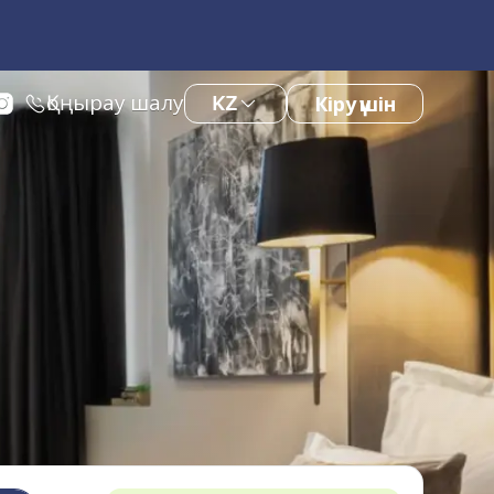
Қоңырау шалу
KZ
Кіру үшін