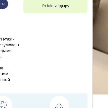
2.70
Өтініш қалдыру
 этаж -
олулюкс, 3
мерами
;
ые
жном
енной