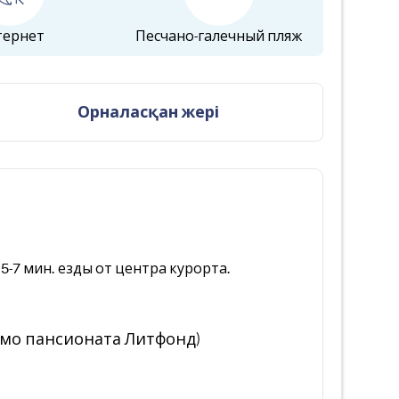
тернет
Песчано-галечный пляж
Орналасқан жері
-7 мин. езды от центра курорта.
мимо пансионата Литфонд)