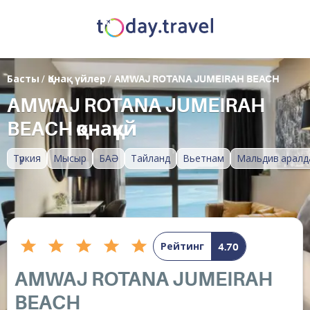
Басты
/
Қонақ үйлер
/
AMWAJ ROTANA JUMEIRAH BEACH
AMWAJ ROTANA JUMEIRAH
BEACH қонақүй
Түркия
Мысыр
БАӘ
Тайланд
Вьетнам
Мальдив аралд
Рейтинг
4.70
AMWAJ ROTANA JUMEIRAH
BEACH