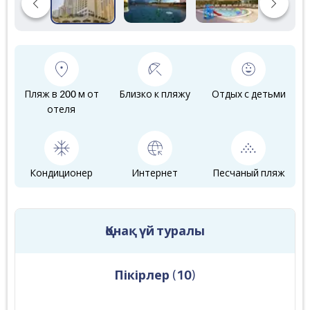
Пляж в 200 м от
Близко к пляжу
Отдых с детьми
отеля
Кондиционер
Интернет
Песчаный пляж
Қонақ үй туралы
Пікірлер
(
10
)