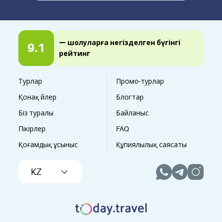
— шолуларға негізделген бүгінгі
9.1
рейтинг
Турлар
Промо-турлар
Қонақ үйлер
Блогтар
Біз туралы
Байланыс
Пікірлер
FAQ
Қоғамдық ұсыныс
Құпиялылық саясаты
KZ