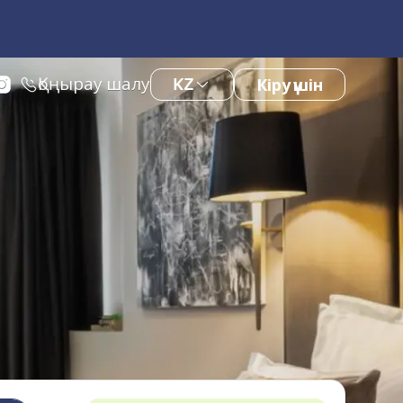
Қоңырау шалу
KZ
Кіру үшін