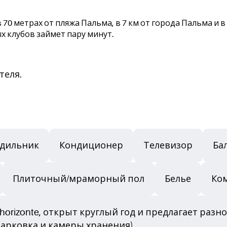
 70 метрах от пляжа Пальма, в 7 км от города Пальма и 
х клубов займет пару минут.
теля.
одильник
Кондиционер
Телевизор
Ба
Плиточный/мраморный пол
Белье
Ком
 horizonte, открыт круглый год и предлагает раз
парковка и камеры хранения)