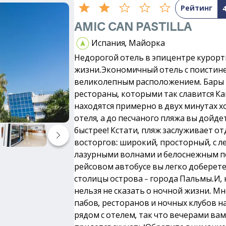
Рейтинг
AMIC CAN PASTILLA
Испания, Майорка
Недорогой отель в эпицентре курор
жизни.Экономичный отель с поистин
великолепным расположением. Бары 
рестораны, которыми так славится Ка
находятся примерно в двух минутах х
отеля, а до песчаного пляжа вы дойде
быстрее! Кстати, пляж заслуживает о
восторгов: широкий, просторный, с л
лазурными волнами и белоснежным пе
рейсовом автобусе вы легко доберете
столицы острова – города Пальмы.И, 
нельзя не сказать о ночной жизни. М
пабов, ресторанов и ночных клубов н
рядом с отелем, так что вечерами вам