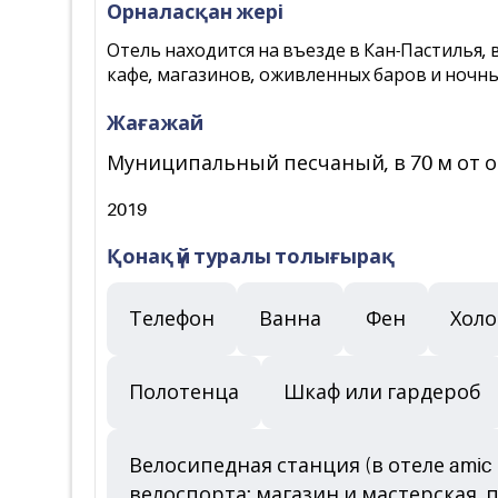
Орналасқан жері
Отель находится на въезде в Кан-Пастилья, в
кафе, магазинов, оживленных баров и ночны
Жағажай
Муниципальный песчаный, в 70 м от о
2019
Қонақ үй туралы толығырақ
Телефон
Ванна
Фен
Хол
Полотенца
Шкаф или гардероб
Велосипедная станция (в отеле amic
велоспорта: магазин и мастерская, 