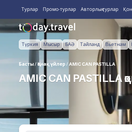
Турлар
Промо-турлар
Авторлық турлар
Қон
Түркия
Мысыр
БАӘ
Тайланд
Вьетнам
Басты
/
Қонақ үйлер
/
AMIC CAN PASTILLA
AMIC CAN PASTILLA қо