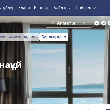
ақ үйлер
Елдер
Блогтар
Байланыс
Көбірек
Алматы
Мальдив аралдары
Барлық елдер
нақүй