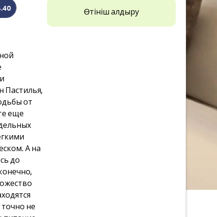
4.40
Өтініш қалдыру
тной
е
и
н Пастилья,
одьбы от
те еще
тдельных
егкими
ском. А на
сь до
конечно,
ножество
аходятся
 точно не