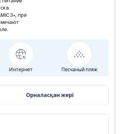
: питание
ся в
MIC 3*, при
тмечают
оле.
Интернет
Песчаный пляж
Орналасқан жері