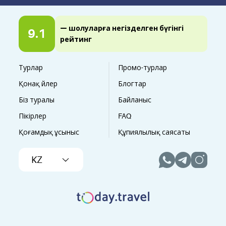
— шолуларға негізделген бүгінгі
9.1
рейтинг
Турлар
Промо-турлар
Қонақ үйлер
Блогтар
Біз туралы
Байланыс
Пікірлер
FAQ
Қоғамдық ұсыныс
Құпиялылық саясаты
KZ