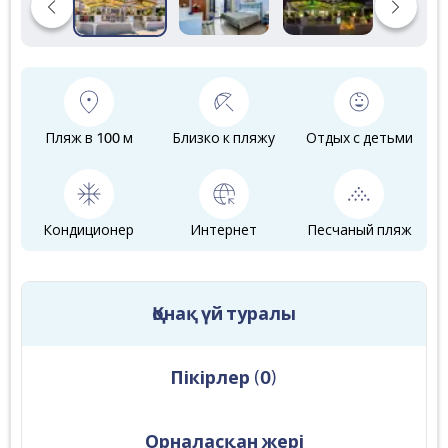
Пляж в 100 м
Близко к пляжу
Отдых с детьми
Кондиционер
Интернет
Песчаный пляж
Қонақ үй туралы
Пікірлер
(
0
)
Орналасқан жері