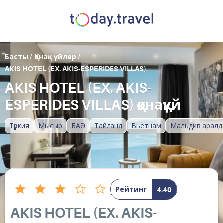
Басты
/
Қонақ үйлер
/
AKIS HOTEL (EX. AKIS-ESPERIDES VILLAS)
AKIS HOTEL (EX. AKIS-
ESPERIDES VILLAS) қонақүй
Түркия
Мысыр
БАӘ
Тайланд
Вьетнам
Мальдив аралд
Рейтинг
4.40
AKIS HOTEL (EX. AKIS-