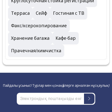
Круглосуточная стойка регистрации
Терраса
Сейф
Гостиная с ТВ
Факс/ксерокопирование
Хранение багажа
Кафе-бар
Прачечная/химчистка
Пайдалы ұсыныс! Турлар мен қонақүйлерге арналған нұсқаулық!