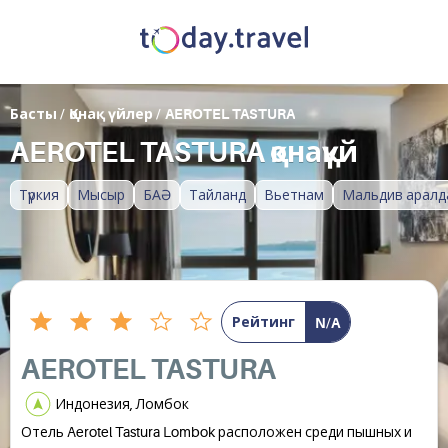
Басты
/
Қонақ үйлер
/
AEROTEL TASTURA
AEROTEL TASTURA қонақүй
Түркия
Мысыр
БАӘ
Тайланд
Вьетнам
Мальдив аралд
Рейтинг
N/A
AEROTEL TASTURA
Индонезия, Ломбок
Отель Aerotel Tastura Lombok расположен среди пышных и