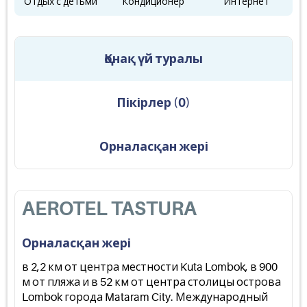
Отдых с детьми
Кондиционер
Интернет
Қонақ үй туралы
Пікірлер
(
0
)
Орналасқан жері
AEROTEL TASTURA
Орналасқан жері
в 2,2 км от центра местности Kuta Lombok, в 900
м от пляжа и в 52 км от центра столицы острова
Lombok города Mataram City. Международный