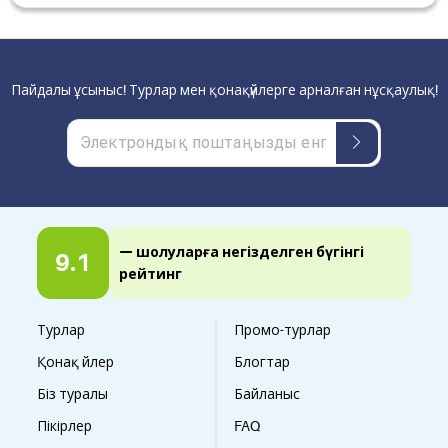
Пайдалы ұсыныс! Турлар мен қонақүйлерге арналған нұсқаулық!
— шолуларға негізделген бүгінгі
9.1
рейтинг
Турлар
Промо-турлар
Қонақ үйлер
Блогтар
Біз туралы
Байланыс
Пікірлер
FAQ