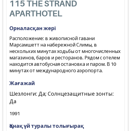
115 THE STRAND
APARTHOTEL
Орналасқан жері
Расположение: в живописной гавани
Марсамшетт на набережной Слимы, в
нескольких минутах ходьбы от многочисленных
магазинов, баров и ресторанов. Рядом с отелем
находится автобусная остановка и паром. В 10
минутах от международного аэропорта.
Жағажай
Шезлонги: Да; Солнцезащитные зонты:
Да
1991
Қонақ үй туралы толығырақ