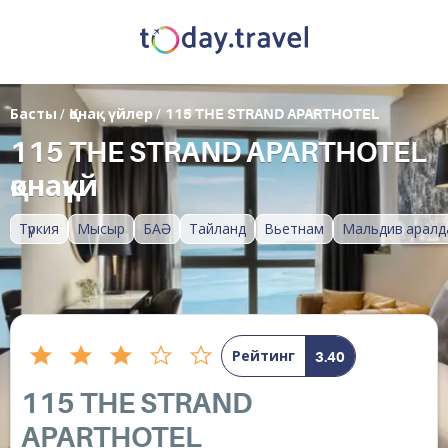
Басты
/
Қонақ үйлер
/
115 THE STRAND APARTHOTEL
115 THE STRAND APARTHOTEL
қонақүй
Түркия
Мысыр
БАӘ
Тайланд
Вьетнам
Мальдив аралд
Рейтинг
3.40
115 THE STRAND
APARTHOTEL