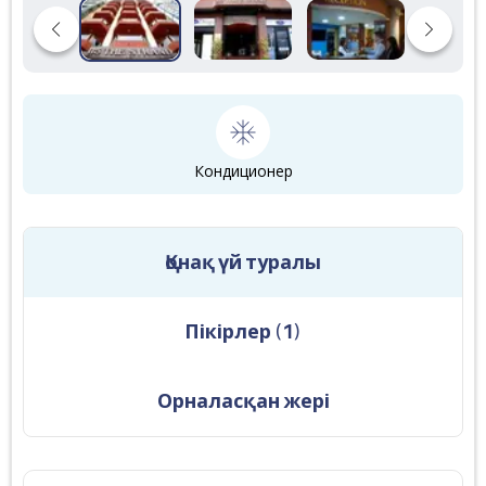
Кондиционер
Қонақ үй туралы
Пікірлер
(
1
)
Орналасқан жері