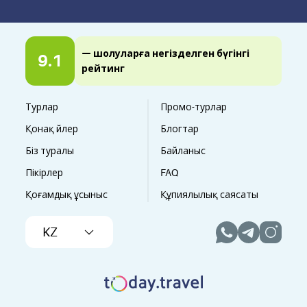
— шолуларға негізделген бүгінгі
9.1
рейтинг
Турлар
Промо-турлар
Қонақ үйлер
Блогтар
Біз туралы
Байланыс
Пікірлер
FAQ
Қоғамдық ұсыныс
Құпиялылық саясаты
KZ