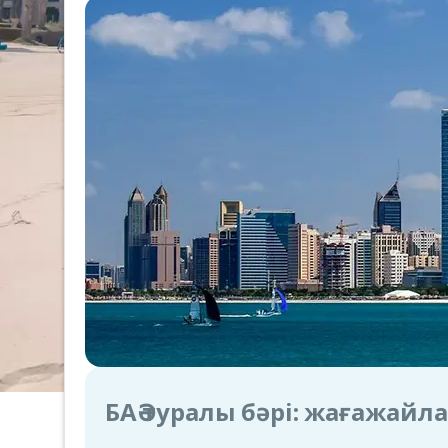
БАӘ туралы бәрі: жағажайл