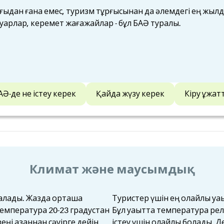
рғыдан ғана емес, туризм тұрғысынан да әлемдегі ең жыл
тауарлар, керемет жағажайлар - бұл БАӘ туралы.
АӘ-де не істеу керек
Қайда жүзу керек
Кіру құжа
Климат және маусымдық
алады. Жазда орташа
Туристер үшін ең қолайлы уақ
 температура 20-23 градустан
Бұл уақытта температура ре
еңі қазаннан сәуірге дейін
істеу үшін қолайлы болады. 