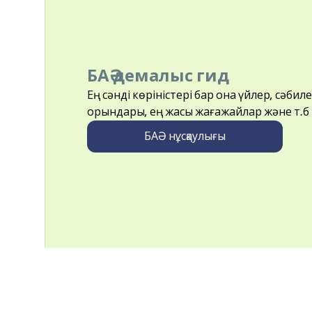
БАӘ демалыс гид
Ең сәнді көріністері бар қонақ үйлер, сәби
орындары, ең жақсы жағажайлар және т.б
БАӘ нұсқаулығы