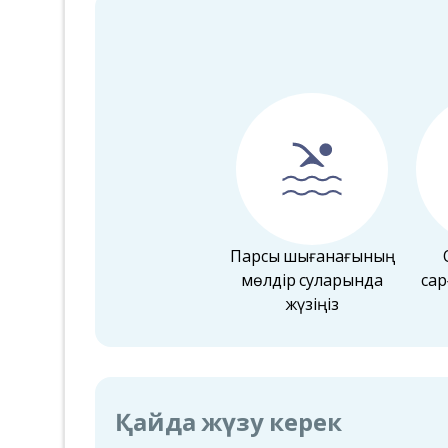
Парсы шығанағының
мөлдір суларында
са
жүзіңіз
Қайда жүзу керек