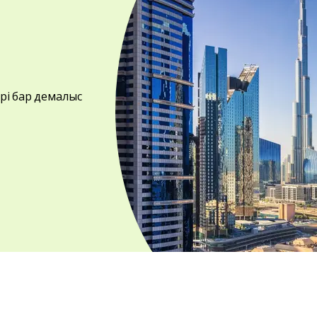
лері бар демалыс