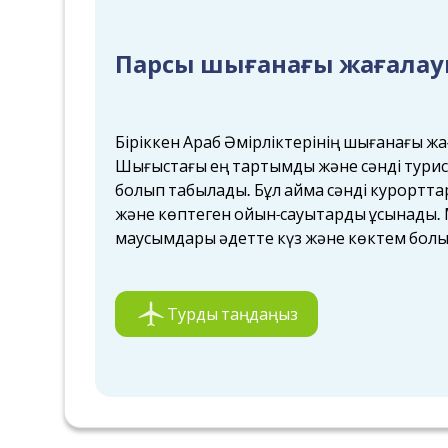
Парсы шығанағы жағала
Біріккен Араб Әмірліктерінің шығанағы жа
Шығыстағы ең тартымды және сәнді турист
болып табылады. Бұл аймақ сәнді курортта
және көптеген ойын-сауықтарды ұсынады.
маусымдары әдетте күз және көктем болы
Турды таңдаңыз