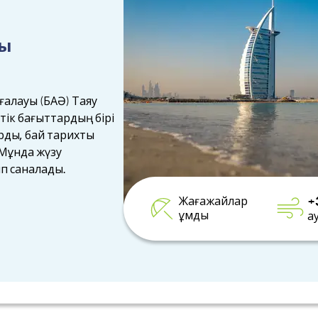
уы
ғалауы (БАӘ) Таяу
ік бағыттардың бірі
рды, бай тарихты
 Мұнда жүзу
п саналады.
+
Жағажайлар
құмды
а