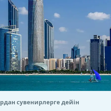
ардан сувенирлерге дейін