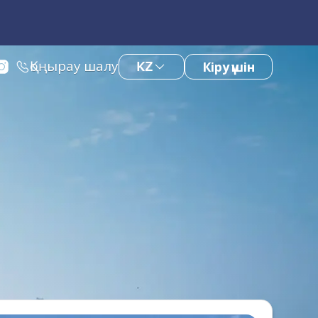
Қоңырау шалу
KZ
Кіру үшін