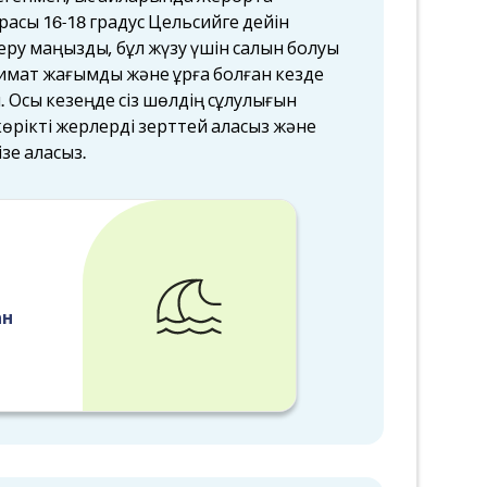
расы 16-18 градус Цельсийге дейін
еру маңызды, бұл жүзу үшін салқын болуы
лимат жағымды және құрғақ болған кезде
л. Осы кезеңде сіз шөлдің сұлулығын
өрікті жерлерді зерттей аласыз және
ізе аласыз.
ан