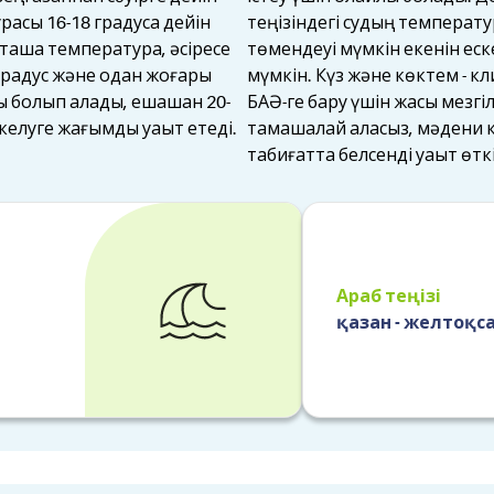
расы 16-18 градусқа дейін
теңізіндегі судың температу
таша температура, әсіресе
төмендеуі мүмкін екенін еск
 градус және одан жоғары
мүмкін. Күз және көктем - к
 болып қалады, ешқашан 20-
БАӘ-ге бару үшін жақсы мезгі
 келуге жағымды уақыт етеді.
тамашалай аласыз, мәдени к
табиғатта белсенді уақыт өтк
Араб теңізі
қазан - желтоқс