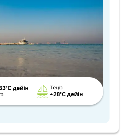
33°C дейін
Теңіз
+28°C дейін
уа