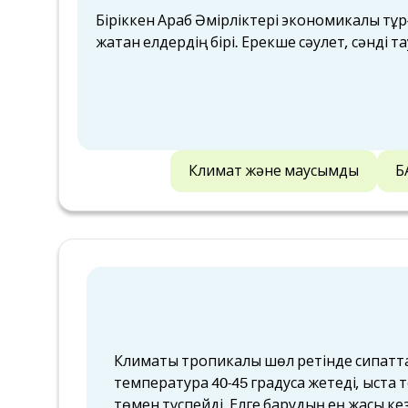
Біріккен Араб Әмірліктері экономикалық тұ
жатқан елдердің бірі. Ерекше сәулет, сәнді 
Климат және маусымдық
Б
Климаты тропикалық шөл ретінде сипатт
температура 40-45 градусқа жетеді, қыста
төмен түспейді. Елге барудың ең жақсы кез