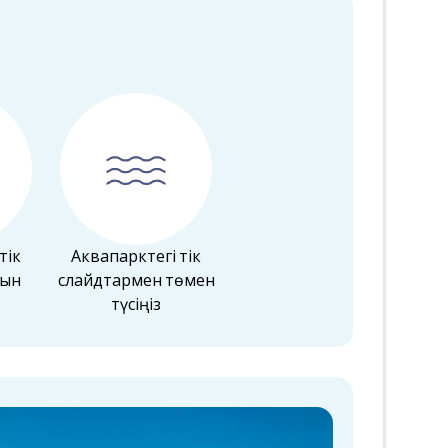
тік
Аквапарктегі тік
сын
слайдтармен төмен
түсіңіз