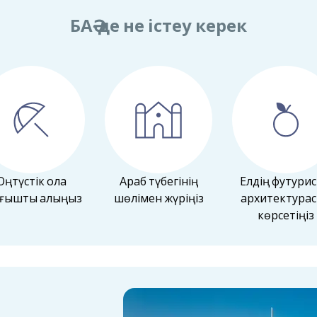
БАӘ-де не істеу керек
Оңтүстік қола
Араб түбегінің
Елдің футурис
рғышты алыңыз
шөлімен жүріңіз
архитектура
көрсетіңіз