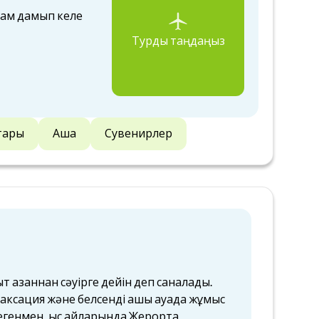
дам дамып келе
Турды таңдаңыз
ттары
Ақша
Сувенирлер
ыт қазаннан сәуірге дейін деп саналады.
лаксация және белсенді ашық ауада жұмыс
Дегенмен, қыс айларында Жерорта