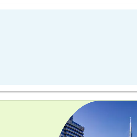
қстан азаматтары өздерімен бірге төлқұжаттарын ала алад
ктеріне тур сатып алғанда, турға барғыңыз келсе және қала
лассикалық мүсіншелерінен басқа, БАӘ шығыс тәттілерін ұн
шоколадпен қапталған әр адамның сүйікті құрмаларын ала ал
сыз. Жеуге жарамды сувенирлерден басқа, сіз әрқашан сән
ті қолөнершілердің туындылары.