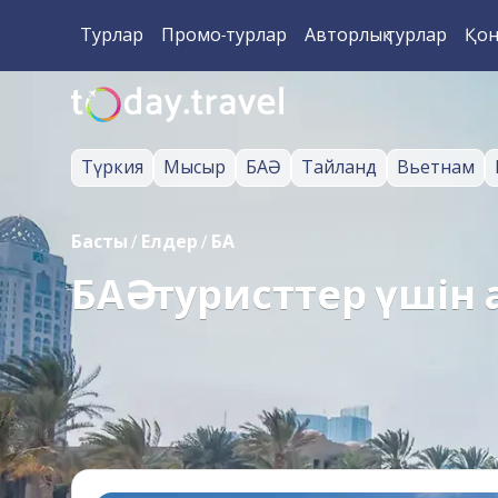
Турлар
Промо-турлар
Авторлық турлар
Қон
Түркия
Мысыр
БАӘ
Тайланд
Вьетнам
Басты
/
Елдер
/
БАӘ
БАӘ - туристтер үшін