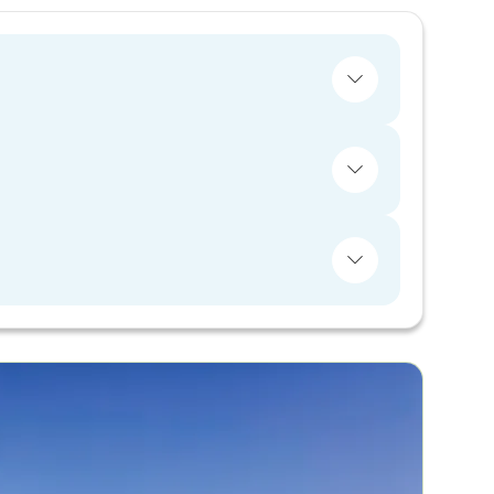
ы, өйткені Қазақстан азаматтары БАӘ-де 30
ны өз көзіңізбен көргіңіз келсе, өзіңізбен
ататындар үшін нағыз жұмақ. Сіз үйге
асыз. Тәттілерден басқа, сіз дәмдеуіштер
дік заттарды немесе әшекейлерді сатып ала