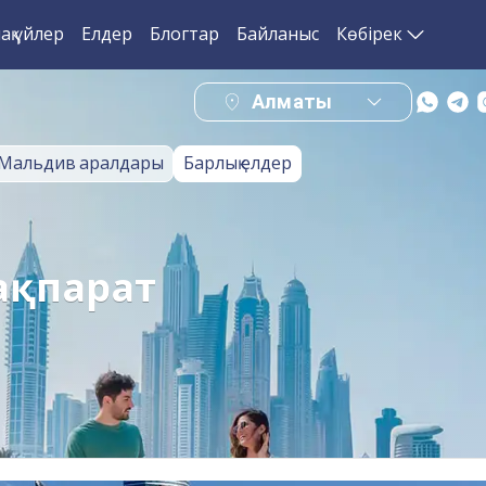
ақ үйлер
Елдер
Блогтар
Байланыс
Көбірек
Алматы
Мальдив аралдары
Барлық елдер
 ақпарат