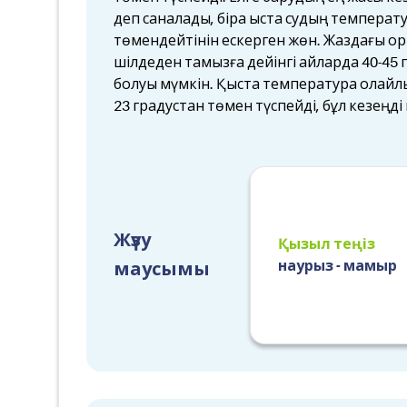
деп саналады, бірақ қыста судың температу
төмендейтінін ескерген жөн. Жаздағы ор
шілдеден тамызға дейінгі айларда 40-45
болуы мүмкін. Қыста температура қолайлы
23 градустан төмен түспейді, бұл кезеңді
Жүзу
Қызыл теңіз
наурыз - мамыр
маусымы