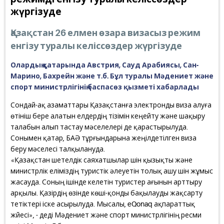
жүргізуде
Қазақстан 26 елмен өзара визасыз режим
енгізу туралы келіссөздер жүргізуде
Олардың қатарында Австрия, Сауд Арабиясы, Сан-
Марино, Бахрейн және т.б. Бұл туралы Мәдениет және
спорт министрлігінің баспасөз қызметі хабарлады
Сондай-ақ азаматтары Қазақстанға электронды виза алуға
өтініш бере алатын елдердің тізімін кеңейту және шақыру
талабын алып тастау мәселелері де қарастырылуда.
Сонымен қатар, БАӘ тұрғындарына жеңілдетілген виза
беру мәселесі талқылануда.
«Қазақстан шетелдік саяхатшылар үшін қызықты және
министрлік еліміздің туристік әлеуетін толық ашу үшін жұмыс
жасауда. Соның ішінде келетін туристер ағынын арттыру
арқылы. Қазірдің өзінде көші-қонды бақылауды жақсарту
тетіктері іске асырылуда. Мысалы, eQonaq ақпараттық
жүйесі», - деді Мәдениет және спорт министрлігінің ресми