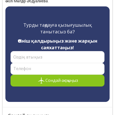
өкілі Мөлдір Әбдуалиева.
Турды таңдауға қызығушылық
танытасыз ба?
Өтініш қалдырыңыз және жарқын
саяхаттаңыз!
Сондай-ақ оқыңыз