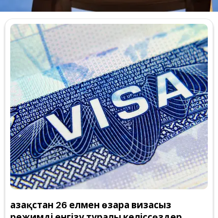
Қазақстан 26 елмен өзара визасыз
режимді енгізу туралы келіссөздер