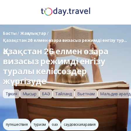
Басты
/
Жаңалықтар
/
Қазақстан 26 елмен өзара визасыз режимді енгізу туралы келіссөздер жүргізуде
Қазақстан 26 елмен өзара
визасыз режимді енгізу
туралы келіссөздер
жүргізуде
Түркия
Мысыр
БАӘ
Тайланд
Вьетнам
Мальдив аралд
путешествия
туризм
оаэ
саудовскаяаравия