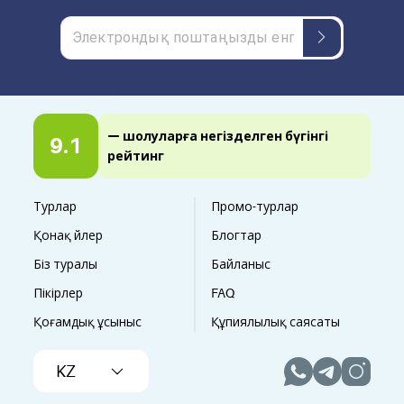
— шолуларға негізделген бүгінгі
9.1
рейтинг
Турлар
Промо-турлар
Қонақ үйлер
Блогтар
Біз туралы
Байланыс
Пікірлер
FAQ
Қоғамдық ұсыныс
Құпиялылық саясаты
KZ