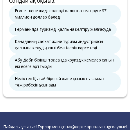
Сондай-ақ оқыңыз
:
Египет көне жәдігерлерді қалпына келтіруге 97
миллион доллар бөледі
Германияда туризмді қалпына келтіру жалғасуда
Канаданың саяхат және туризм индустриясы
қалпына келудің күшті белгілерін көрсетеді
Абу-Даби бірінші тоқсанда круиздік кемелер санын
екі есеге арттырды
Неліктен Қытай бірегей және қызықты саяхат
тәжірибесін ұсынады
Пайдалы ұсыныс! Турлар мен қонақүйлерге арналған нұсқаулық!