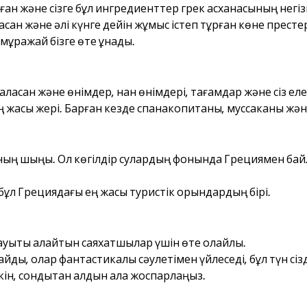
ан және сізге бұл ингредиенттер грек асханасының негі
қан және әлі күнге дейін жұмыс істеп тұрған көне престер 
 мұражай бізге өте ұнады.
асқан және өнімдер, нан өнімдері, тағамдар және сіз еле
ң жақсы жері. Барған кезде спанакопитаны, муссаканы және
ының шыңы. Ол көгілдір сулардың фонында Грециямен ба
 бұл Грециядағы ең жақсы туристік орындардың бірі.
уықты қалайтын саяхатшылар үшін өте қолайлы.
айды, олар фантастикалық сәулетімен үйлеседі, бұл түн сізд
кін, сондықтан алдын ала жоспарлаңыз.