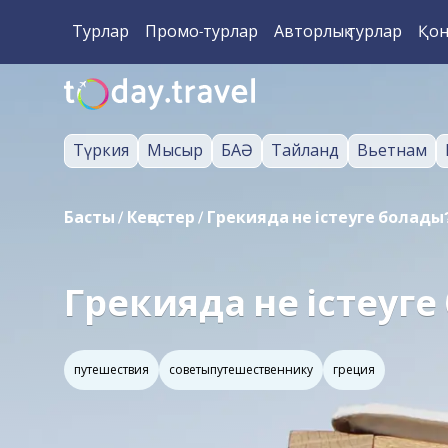
Турлар
Промо-турлар
Авторлық турлар
Қон
Түркия
Мысыр
БАӘ
Тайланд
Вьетнам
Басты
/
Кеңестер
/
Грекияда не істеуге болады
Грекияда не істеуг
путешествия
советыпутешественнику
греция