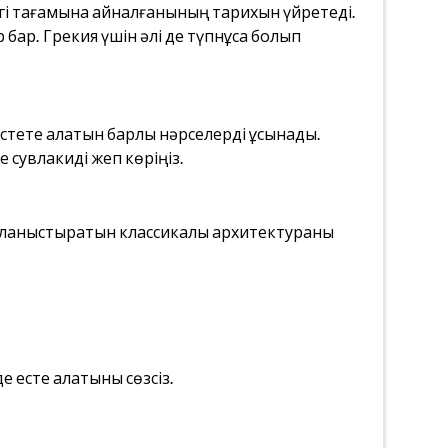
згі тағамына айналғанының тарихын үйретеді.
бар. Грекия үшін әлі де түпнұсқа болып
стете алатын барлық нәрселерді ұсынады.
 сувлакиді жеп көріңіз.
йланыстыратын классикалық архитектураны
е есте қалатыны сөзсіз.