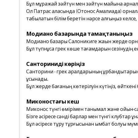
Бұл мұражай зәйтүн мен зәйтүн майына арналғ
Ол Патрас қаласында (Отонос Амалиада) орналас
табылатын білім беретін нәрсе алғыңыз келсе,
Модиано базарында тамақтаныңыз
Модиано базары Салоникиге жақын жерде орнал
Бұл түпнұсқа грек көше тағамдарын сезінудің е
Санториниді көріңіз
Санторини - грек аралдарының құрбандықтар
ұсынады.
Бұл жерде бағаның көтерілуін күтіңіз, өйткені
Миконостағы кеш
Миконос түнгі өмірімен танымал және ойын-са
Бізге әсіресе сәнді барлар мен түнгі клубтар ұн
Бұл әсіресе тұру тұрғысынан қымбат болуы мүм