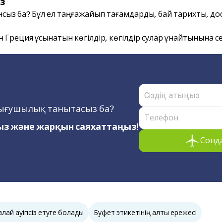
з
сыз ба? Бұл ел таңғажайып тағамдарды, бай тарихты, до
пен Греция ұсынатын көгілдір, көгілдір сулар ұнайтынына се
зығушылық танытасыз ба?
з және жарқын саяхаттаңыз!
Сонда
лай қауіпсіз етуге болады
Буфет этикетінің алты ережесі