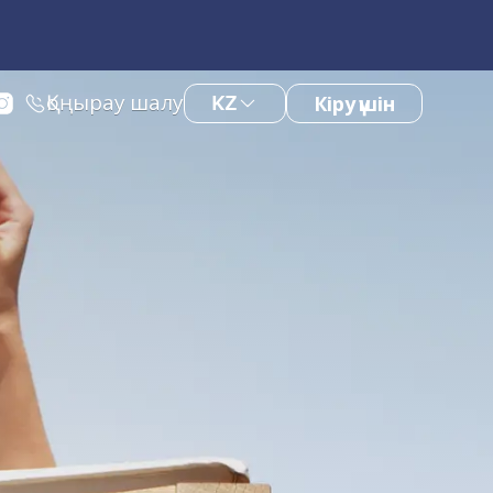
Қоңырау шалу
KZ
Кіру үшін