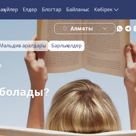
ақ үйлер
Елдер
Блогтар
Байланыс
Көбірек
Алматы
Мальдив аралдары
Барлық елдер
?
е болады?