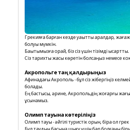
Грекияға барған кезде уақытты аралдар, жағажа
болуы мүмкін.
Бақытымызға орай, біз сіз үшін тізімді қысқартты
Сіз тарихты жақсы көретін болсаңыз немесе ко
Акропольге таң қалдырыңыз
Афинадағы Акрополь - бұл сіз жібергіңіз келм
болады.
Ең бастысы, әрине, Акропольдің жоғарғы жағы
ұсынамыз.
Олимп тауына көтеріліңіз
Олимп тауы - әйгілі туристік орын, бірақ ол гр
Бұл таудың басына шығу үшін бар болғаны бірне