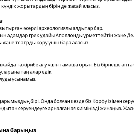
күндік жорықтардың бірін де жасай аласыз.
з
қтырған әсерлі археологиялық қалдықтар бар.
н адамдар грек құдайы Аполлонды құрметтейтін және Дел
ы және театрды көру үшін бара аласыз.
жайда тәжірибе алу үшін тамаша орын. Біз бірнеше апта б
уларына таң қалар едік.
алуды ұсынамыз.
арымыздың бірі. Онда болған кезде біз Корфу ізімен сер
сондықтан серуендеуге арналған аяқ киіміңізді жинаңыз. Жа
.
йына барыңыз