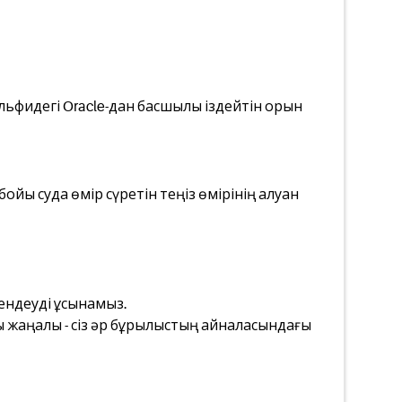
ьфидегі Oracle-дан басшылық іздейтін орын
ойы суда өмір сүретін теңіз өмірінің алуан
уендеуді ұсынамыз.
қсы жаңалық - сіз әр бұрылыстың айналасындағы