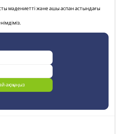
стық мәдениетті және ашық аспан астындағы
німдіміз.
й-ақ оқыңыз