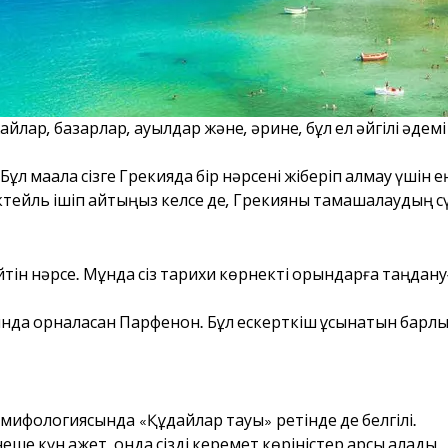
йлар, базарлар, ауылдар және, әрине, бұл ел әйгілі әдем
қ. Бұл мақала сізге Грекияда бір нәрсені жіберіп алмау үшін 
ктейль ішіп қайтқыңыз келсе де, Грекияны тамашалаудың с
ейтін нәрсе. Мұнда сіз тарихи көрнекті орындарға таңдан
нда орналасқан Парфенон. Бұл ескерткіш ұсынатын барлық
ек мифологиясында «Құдайлар тауы» ретінде де белгілі.
ше күн қажет, онда сізді керемет көріністер қарсы алады.