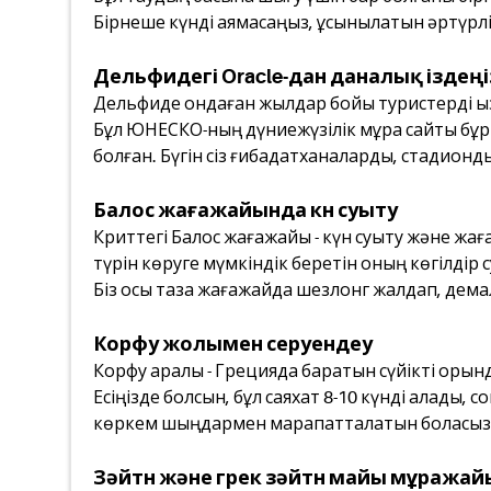
Бірнеше күнді аямасаңыз, ұсынылатын әртүрлі 
Дельфидегі Oracle-дан даналық іздеңі
Дельфиде ондаған жылдар бойы туристерді қызы
Бұл ЮНЕСКО-ның дүниежүзілік мұра сайты бұры
болған. Бүгін сіз ғибадатханаларды, стадионд
Балос жағажайында күн суыту
Криттегі Балос жағажайы - күн суыту және жаға
түрін көруге мүмкіндік беретін оның көгілдір с
Біз осы таза жағажайда шезлонг жалдап, дем
Корфу жолымен серуендеу
Корфу аралы - Грецияда баратын сүйікті орынд
Есіңізде болсын, бұл саяхат 8-10 күнді алады, 
көркем шыңдармен марапатталатын боласыз
Зәйтүн және грек зәйтүн майы мұража