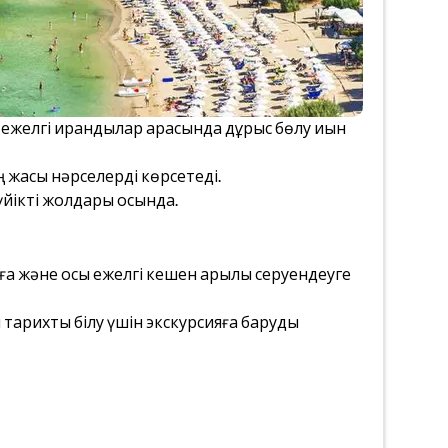
і ежелгі қирандылар арасында дұрыс бөлу қиын
ең жақсы нәрселерді көрсетеді.
үйікті жолдары осында.
уға және осы ежелгі кешен арқылы серуендеуге
 тарихты білу үшін экскурсияға баруды