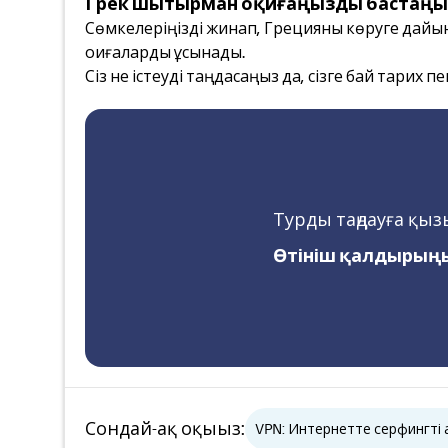
Грек шытырман оқиғаңызды бастаңы
Сөмкелеріңізді жинап, Грецияны көруге дайын
оқиғаларды ұсынады.
Сіз не істеуді таңдасаңыз да, сізге бай тарих 
Турды таңдауға қы
Өтініш қалдырыңы
Сондай-ақ оқыңыз
:
VPN: Интернетте серфингті қа